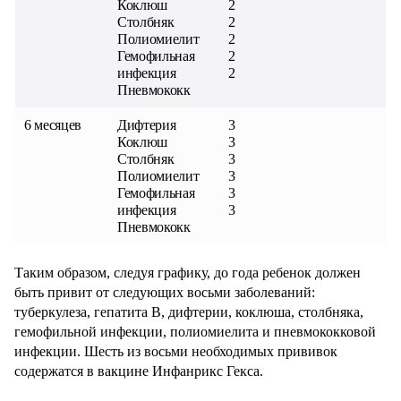
Коклюш
2
Столбняк
2
Полиомиелит
2
Гемофильная
2
инфекция
2
Пневмококк
6 месяцев
Дифтерия
3
Коклюш
3
Столбняк
3
Полиомиелит
3
Гемофильная
3
инфекция
3
Пневмококк
Таким образом, следуя графику, до года ребенок должен
быть привит от следующих восьми заболеваний:
туберкулеза, гепатита В, дифтерии, коклюша, столбняка,
гемофильной инфекции, полиомиелита и пневмококковой
инфекции. Шесть из восьми необходимых прививок
содержатся в вакцине Инфанрикс Гекса.