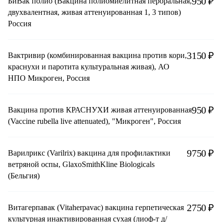
950 ₽
БиВак полио (Вакцина полиомиелитная пероральная,
двухвалентная, живая аттенуированная 1, 3 типов)
Россия
3150 ₽
Вактривир (комбинированная вакцина против кори,
краснухи и паротита культуральная живая), АО
НПО Микроген, Россия
950 ₽
Вакцина против КРАСНУХИ живая аттенуированная
(Vaccine rubella live attenuated), "Микроген", Россия
9750 ₽
Варилрикс (Varilrix) вакцина для профилактики
ветряной оспы, GlaxoSmithKline Biologicals
(Бельгия)
2750 ₽
Витагерпавак (Vitaherpavac) вакцина герпетическая
культурная инактивированная сухая (лиоф-т д/