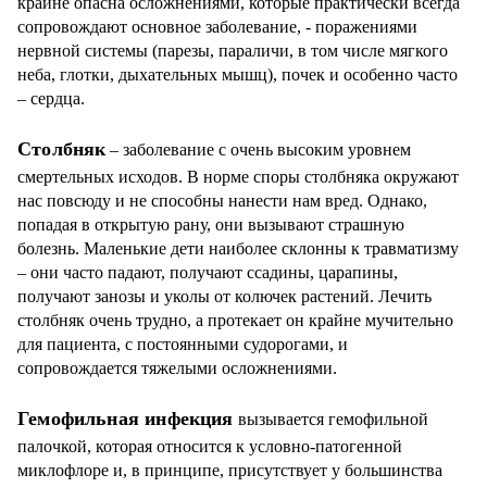
крайне опасна осложнениями, которые практически всегда
сопровождают основное заболевание, - поражениями
нервной системы (парезы, параличи, в том числе мягкого
неба, глотки, дыхательных мышц), почек и особенно часто
– сердца.
Столбняк
– заболевание с очень высоким уровнем
смертельных исходов. В норме споры столбняка окружают
нас повсюду и не способны нанести нам вред. Однако,
попадая в открытую рану, они вызывают страшную
болезнь. Маленькие дети наиболее склонны к травматизму
– они часто падают, получают ссадины, царапины,
получают занозы и уколы от колючек растений. Лечить
столбняк очень трудно, а протекает он крайне мучительно
для пациента, с постоянными судорогами, и
сопровождается тяжелыми осложнениями.
Гемофильная инфекция
вызывается гемофильной
палочкой, которая относится к условно-патогенной
миклофлоре и, в принципе, присутствует у большинства