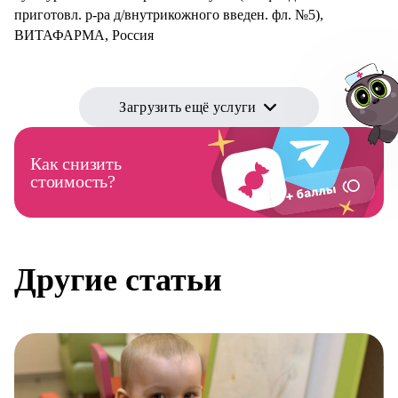
приготовл. р-ра д/внутрикожного введен. фл. №5),
ВИТАФАРМА, Россия
Загрузить ещё услуги
Как снизить
стоимость?
Авт
Другие статьи