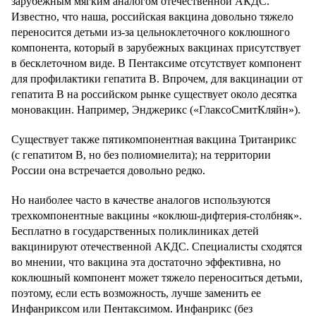
зарубежным мягким аналогом отечественной АКДС.
Известно, что наша, российская вакцина довольно тяжело
переносится детьми из-за цельноклеточного коклюшного
компонента, который в зарубежных вакцинах присутствует
в бесклеточном виде. В Пентаксиме отсутствует компонент
для профилактики гепатита В. Впрочем, для вакцинации от
гепатита В на российском рынке существует около десятка
моновакцин. Например, Энджерикс («ГлаксоСмитКляйн»).
Существует также пятикомпонентная вакцина Тританрикс
(с гепатитом В, но без полиомиелита); на территории
России она встречается довольно редко.
Но наиболее часто в качестве аналогов используются
трехкомпонентные вакцины «коклюш-дифтерия-столбняк».
Бесплатно в государственных поликлиниках детей
вакцинируют отечественной АКДС. Специалисты сходятся
во мнении, что вакцина эта достаточно эффективна, но
коклюшный компонент может тяжело переноситься детьми,
поэтому, если есть возможность, лучше заменить ее
Инфанриксом или Пентаксимом. Инфанрикс (без