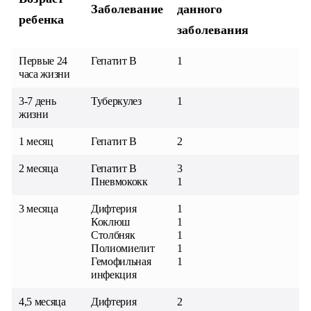
Заболевание
данного
ребенка
заболевания
Первые 24
Гепатит В
1
часа жизни
3-7 день
Туберкулез
1
жизни
1 месяц
Гепатит В
2
2 месяца
Гепатит В
3
Пневмококк
1
3 месяца
Дифтерия
1
Коклюш
1
Столбняк
1
Полиомиелит
1
Гемофильная
1
инфекция
4,5 месяца
Дифтерия
2