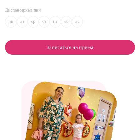
Диспансерные дни
пн
вт
ср
чт
пт
сб
вс
Записаться на прием