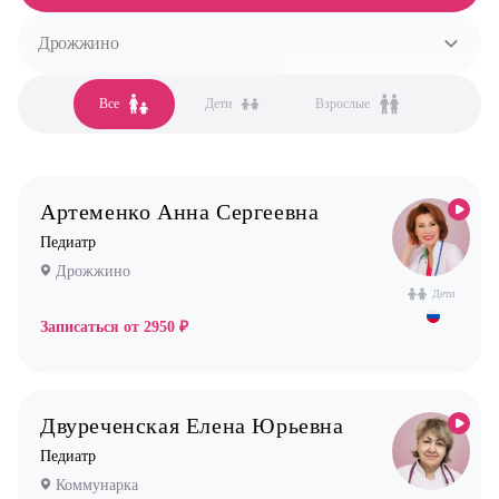
Дрожжино
Все специальности
Гастроэнтеролог
Все
Дети
Взрослые
Все клиники
Невролог
Бутово
Оториноларинголог (лор)
Бутово парк
Педиатр
Артеменко Анна Сергеевна
Бутово стоматология
Педиатр
Дрожжино
Дрожжино
Жулебино
Дети
Жулебино стоматология
Записаться от
2950 ₽
Коммунарка
Кузьминки
Двуреченская Елена Юрьевна
Некрасовка
Педиатр
Новокосино
Коммунарка
Новокосино стоматология