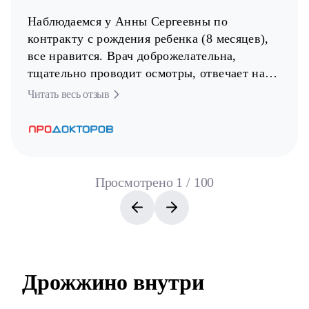
Наблюдаемся у Анны Сергеевны по
контракту с рождения ребенка (8 месяцев),
все нравится. Врач доброжелательна,
тщательно проводит осмотры, отвечает на
все вопросы простым языком, не назначает
Читать весь отзыв
ничего лишнего и обладает современным
подходом в лечении. Также очень быстро
отвечает в мессенджерах при возникновении
дополнительных вопросов.
Просмотрено
1
/
100
Понравилось:
Компетентность, доброжелательность,
современный подход в лечении.
Дрожжино внутри