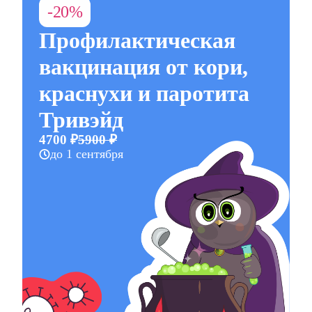
-20%
Профилактическая
вакцинация от кори,
краснухи и паротита
Тривэйд
4700 ₽
5900 ₽
до 1 сентября