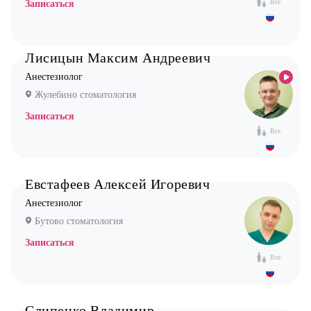
Логопед
Все
Записаться
Маммолог
Мануальный терапевт
Лисицын Максим Андреевич
Невролог
Анестезиолог
Жулебино стоматология
Нефролог
Записаться
Ортопед
Все
Остеопат
Оториноларинголог (лор)
Евстафеев Алексей Игоревич
Офтальмолог (Окулист)
Анестезиолог
Педиатр
Бутово стоматология
Психиатр
Записаться
Психолог
Все
Пульмонолог
Стоматолог имплантолог
Слипенко Владимир