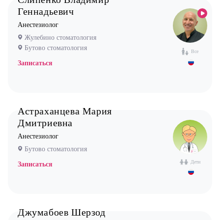
Стоматолог ортодонт
Геннадьевич
Стоматолог ортопед
Анестезиолог
Стоматолог хирург
Жулебино стоматология
Стоматолог терапевт
Бутово стоматология
Все
Врач УЗИ
Записаться
Уролог
Физиотерапевт
Астраханцева Мария
Фониатр
Дмитриевна
Хирург
Анестезиолог
Эндокринолог
Бутово стоматология
Дети
Записаться
Джумабоев Шерзод