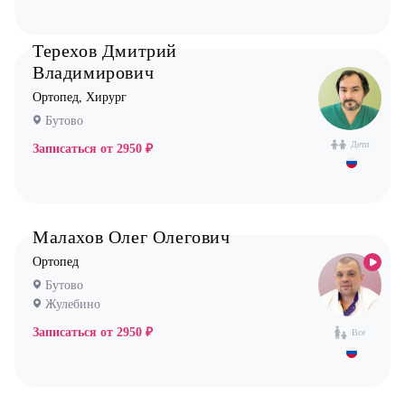
Невролог
Терехов Дмитрий
Нефролог
Владимирович
Ортопед
Ортопед, Хирург
Бутово
Остеопат
Дети
Записаться от
2950 ₽
Оториноларинголог (лор)
Офтальмолог (Окулист)
Педиатр
Психиатр
Малахов Олег Олегович
Психолог
Ортопед
Бутово
Пульмонолог
Жулебино
Стоматолог имплантолог
Записаться от
2950 ₽
Все
Стоматолог ортодонт
Стоматолог ортопед
Стоматолог хирург