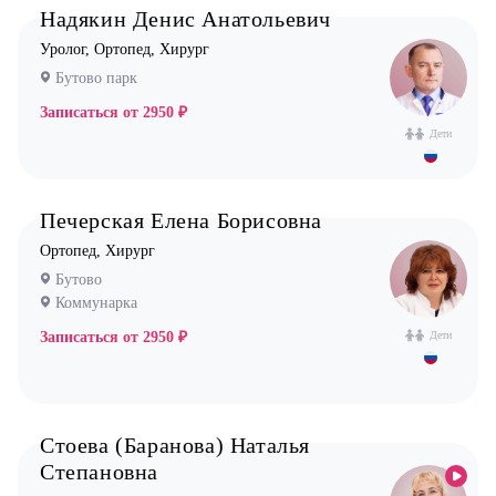
Надякин Денис Анатольевич
Стоматолог терапевт
Уролог, Ортопед, Хирург
Врач УЗИ
Бутово парк
Уролог
Записаться от
2950 ₽
Дети
Физиотерапевт
Фониатр
Хирург
Печерская Елена Борисовна
Эндокринолог
Ортопед, Хирург
Бутово
Коммунарка
Записаться от
2950 ₽
Дети
Стоева (Баранова) Наталья
Степановна