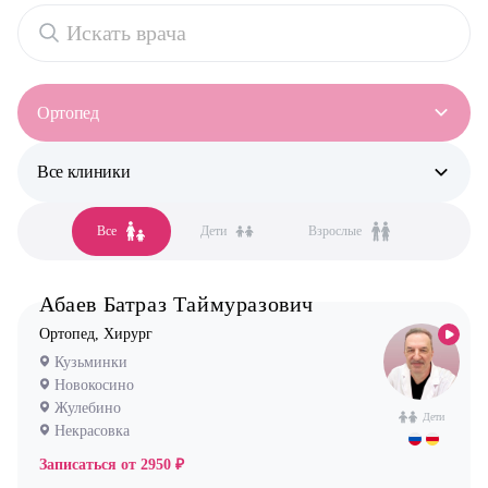
Ортопед
Все клиники
Все специальности
Аллерголог-иммунолог
Все
Дети
Взрослые
Все клиники
Анестезиолог
Бутово
Гастроэнтеролог
Абаев Батраз Таймуразович
Бутово парк
Гинеколог
Ортопед, Хирург
Жулебино
Дерматолог
Кузьминки
Коммунарка
Кардиолог детский
Новокосино
Жулебино
Кузьминки
Логопед
Дети
Некрасовка
Некрасовка
Маммолог
Записаться от
2950 ₽
Новокосино
Мануальный терапевт