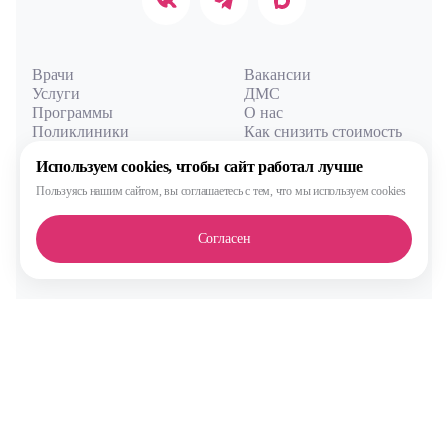
Врачи
Вакансии
Услуги
ДМС
Программы
О нас
Поликлиники
Как снизить стоимость
Акции
Нам важно ваше мнение
Используем cookies,
чтобы сайт работал лучше
Цены
Практика
Пользуясь нашим сайтом,
вы соглашаетесь с тем, что
мы используем cookies
Согласен
Вход для сотрудников
Все права защищены. 2012-
2026 © Преамбула
Лицензия Л041-01137-77/00590289
от 05.11.2020
выдана Министерством здравоохранения Московской области