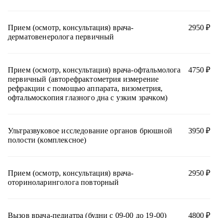
Вакцинация
Гастроэнтерология
Прием (осмотр, консультация) врача-
2950 ₽
Гинекология
дерматовенеролога первичный
Дерматология
Кардиология
Прием (осмотр, консультация) врача-офтальмолога
4750 ₽
Клинические анализы
первичный (авторефрактометрия измерение
рефракции с помощью аппарата, визометрия,
Логопедия
офтальмоскопия глазного дна с узким зрачком)
Маммология
Мануальная терапия
Ультразвуковое исследование органов брюшной
3950 ₽
Массаж детский
полости (комплексное)
Медицинская сестра
Неврология
Прием (осмотр, консультация) врача-
2950 ₽
оториноларинголога повторный
Нефрология
Ортопедия
Остеопатия
Вызов врача-педиатра (будни с 09-00 до 19-00)
4800 ₽