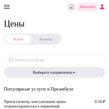
Записаться
Стоимость услуг и анализов в детско
Цены
Услуги
Анализы
Поиск по услугам
Выберите направления
Все направления
Популярные услуги в Преамбуле
Аллергология
Прием (осмотр, консультация) врача-
3150 ₽
Анестезиология
оториноларинголога первичный