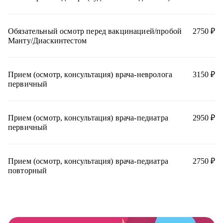
Оториноларингология
Офтальмология
Обязательный осмотр перед вакцинацией/пробой
2750 ₽
Манту/Диаскинтестом
Педиатрия
Психиатрия
Психология
Прием (осмотр, консультация) врача-невролога
3150 ₽
первичный
Пульмонология
Справки
Прием (осмотр, консультация) врача-педиатра
2950 ₽
Стоматологическая имплантология
первичный
Стоматологическая ортодонтия
Стоматологическая ортопедия
Прием (осмотр, консультация) врача-педиатра
2750 ₽
Стоматологическая хирургия
повторный
Терапевтическая стоматология
УЗИ - диагностика
Урология