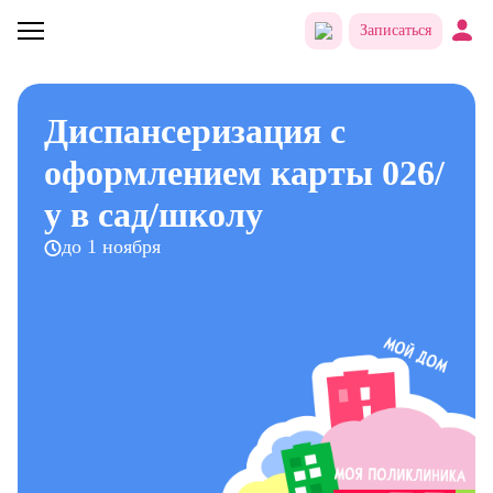
Записаться
Диспансеризация с
оформлением карты 026/
у в сад/школу
до 1 ноября