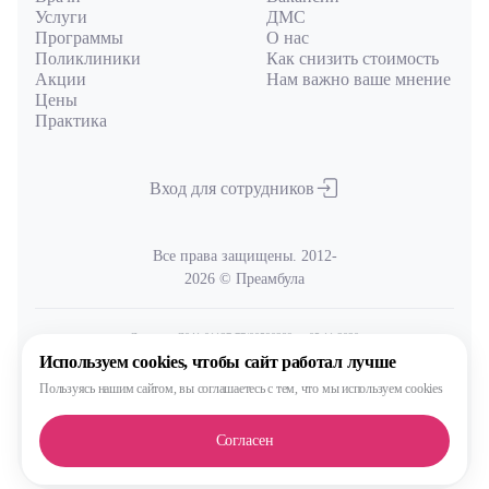
Услуги
ДМС
Программы
О нас
Поликлиники
Как снизить стоимость
Акции
Нам важно ваше мнение
Цены
Практика
Вход для сотрудников
Все права защищены. 2012-
2026 © Преамбула
Лицензия Л041-01137-77/00590289
от 05.11.2020
выдана Министерством здравоохранения Московской области
Используем cookies,
чтобы сайт работал лучше
Пользуясь нашим сайтом,
вы соглашаетесь с тем, что
мы используем cookies
Политика
обработки и защиты персональных данных
Согласен
Сделано, конечно, в MAX