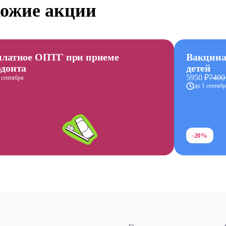
ожие акции
платное ОПТГ при приеме
Вакцина
одонта
детей
5950 ₽
7400
 сентября
до 1 сентяб
-20%