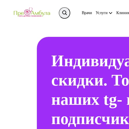
Врачи
Услуги
Клини
Индивиду
скидки. Т
наших tg- 
подписчик