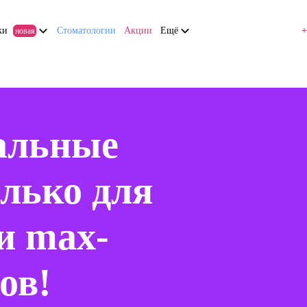
ки
Стоматологии
Акции
Ещё
+
новая
альные
олько для
и max-
ов!