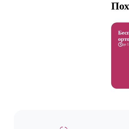
Пох
Бес
орт
до 1