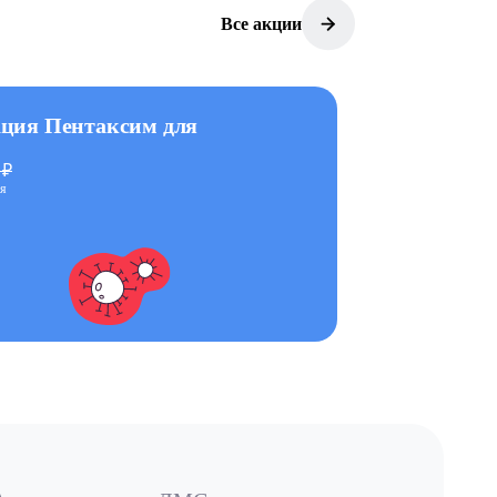
Все акции
ция Пентаксим для
 ₽
ря