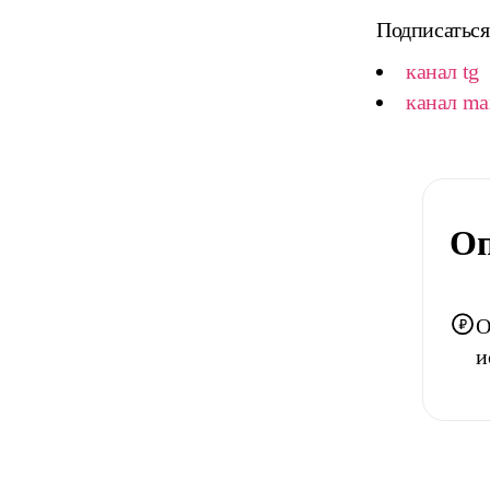
Подписаться
канал tg
канал ma
Оп
О
и