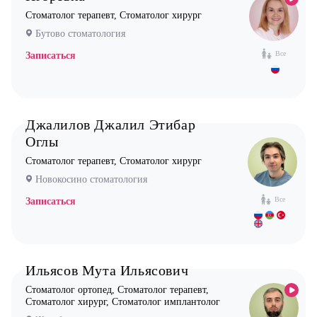
Стоматолог терапевт, Стоматолог хирург
Нефролог
Бутово стоматология
Ортопед
Все
Записаться
Остеопат
Оториноларинголог (лор)
Офтальмолог (Окулист)
Джалилов Джалил Этибар
Педиатр
Оглы
Психиатр
Стоматолог терапевт, Стоматолог хирург
Психолог
Новокосино стоматология
Пульмонолог
Все
Записаться
Стоматолог имплантолог
Стоматолог ортодонт
Стоматолог ортопед
Ильясов Мута Ильясович
Стоматолог хирург
Стоматолог ортопед, Стоматолог терапевт,
Стоматолог хирург, Стоматолог имплантолог
Стоматолог терапевт