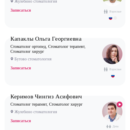
Жулебино стоматология
Врач УЗИ
Записаться
Взрослые
Уролог
Физиотерапевт
Фониатр
Капаклы Ольга Георгиевна
Хирург
Стоматолог ортопед, Стоматолог терапевт,
Стоматолог хирург
Эндокринолог
Бутово стоматология
Записаться
Взрослые
Керимов Чингиз Асифович
Стоматолог терапевт, Стоматолог хирург
Жулебино стоматология
Записаться
Дети