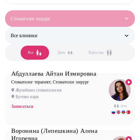
Стоматолог хирург
Все клиники
Все специальности
Аллерголог-иммунолог
Все
Дети
Взрослые
Все клиники
Анестезиолог
Бутово парк
Гастроэнтеролог
Абдуллаева Айтан Измировна
Бутово стоматология
Гинеколог
Стоматолог терапевт, Стоматолог хирург
Жулебино стоматология
Дерматолог
Жулебино стоматология
Новокосино стоматология
Кардиолог детский
Бутово парк
Логопед
Записаться
Дети
Маммолог
Мануальный терапевт
Воронина (Лепешкина) Алена
Игоревна
Невролог