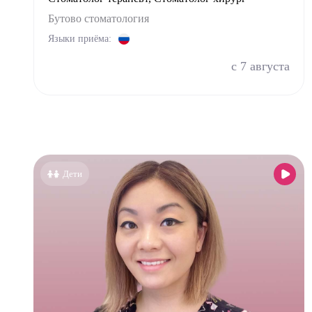
Ортоп
Бутово стоматология
Остео
Языки приёма:
Оторин
с 7 августа
Офталь
Педиа
Психи
Психо
Пульм
Дети
Стома
Стомат
Стомат
Стомат
Стомат
Врач 
Уроло