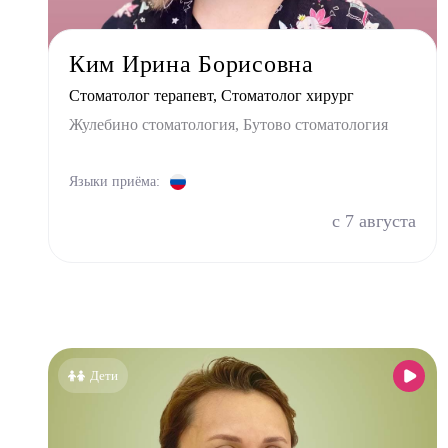
Физио
Фониа
Ким Ирина Борисовна
Хирур
Стоматолог терапевт, Стоматолог хирург
Эндок
Жулебино стоматология, Бутово стоматология
Языки приёма:
с 7 августа
Дети