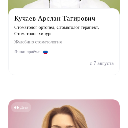
терапевт
тр
Кучаев Арслан Тагирович
г
Стоматолог ортопед, Стоматолог терапевт,
ринолог
Стоматолог хирург
Жулебино стоматология
Языки приёма:
с 7 августа
Дети