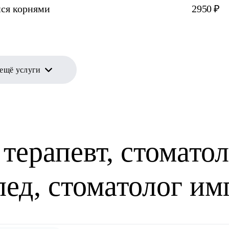
ися корнями
2950 ₽
 ещё услуги
терапевт, стоматол
пед, стоматолог им