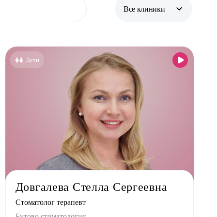
Все клиники
Все клиники
Бутово парк
Дети
Бутово стоматология
Жулебино стоматология
Новокосино стоматология
Довгалева Стелла Сергеевна
Стоматолог терапевт
Бутово стоматология