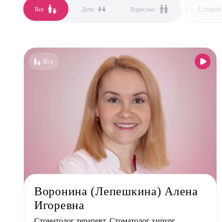
Стомат
Все
Дети
Взрослые
Все сп
Аллер
Все
Анест
Гастро
Гинек
Дерма
Кардио
Логоп
Маммо
Мануа
Воронина (Лепешкина) Алена
Невро
Игоревна
Нефро
Стоматолог терапевт, Стоматолог хирург