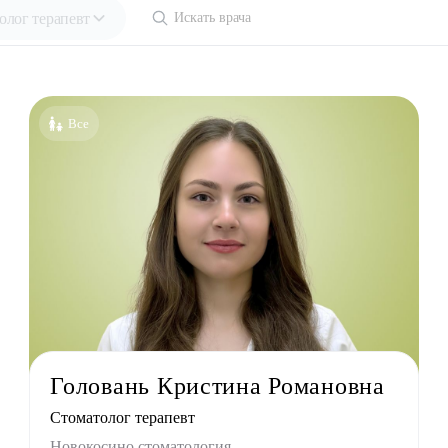
олог терапевт
ециальности
голог-иммунолог
Все
езиолог
энтеролог
олог
толог
лог детский
ед
лог
льный терапевт
Головань Кристина Романовна
лог
Стоматолог терапевт
лог
Новокосино стоматология