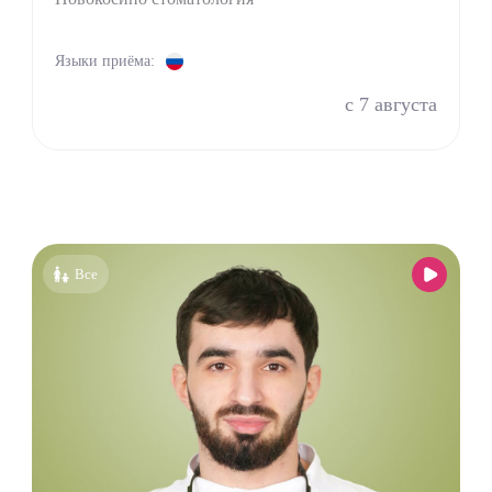
ед
пат
Языки приёма:
оларинголог (лор)
с 7 августа
молог (Окулист)
тр
атр
лог
онолог
толог имплантолог
Все
олог ортодонт
олог ортопед
олог хирург
олог терапевт
УЗИ
г