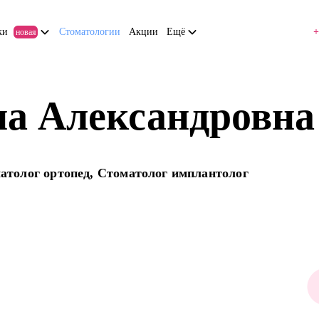
ки
Стоматологии
Акции
Ещё
+
новая
на Александровна
матолог ортопед, Стоматолог имплантолог