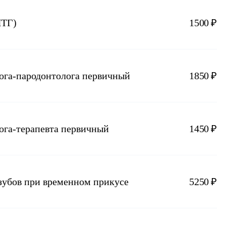
ПТГ)
1500 ₽
лога-пародонтолога первичный
1850 ₽
лога-терапевта первичный
1450 ₽
 зубов при временном прикусе
5250 ₽