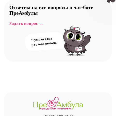
Ответим на все вопросы в
чат-боте
ПреАмбулы
Авт
Задать вопрос →
Я умная Сова
и готова помочь