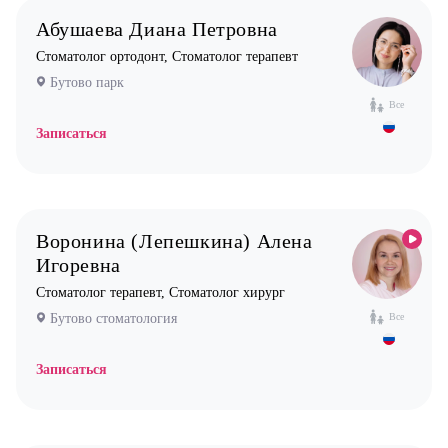
Абушаева Диана Петровна
Нефролог
Стоматолог ортодонт, Стоматолог терапевт
Ортопед
Бутово парк
Остеопат
Все
Оториноларинголог (лор)
Записаться
Офтальмолог (Окулист)
Педиатр
Психиатр
Воронина (Лепешкина) Алена
Психолог
Игоревна
Пульмонолог
Стоматолог терапевт, Стоматолог хирург
Стоматолог имплантолог
Бутово стоматология
Все
Стоматолог ортодонт
Стоматолог ортопед
Записаться
Стоматолог хирург
Стоматолог терапевт