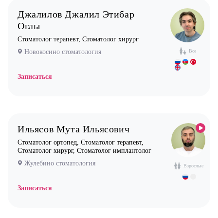
Врач УЗИ
Джалилов Джалил Этибар
Уролог
Оглы
Стоматолог терапевт, Стоматолог хирург
Физиотерапевт
Новокосино стоматология
Все
Фониатр
Хирург
Записаться
Эндокринолог
Ильясов Мута Ильясович
Стоматолог ортопед, Стоматолог терапевт,
Стоматолог хирург, Стоматолог имплантолог
Жулебино стоматология
Взрослые
Записаться