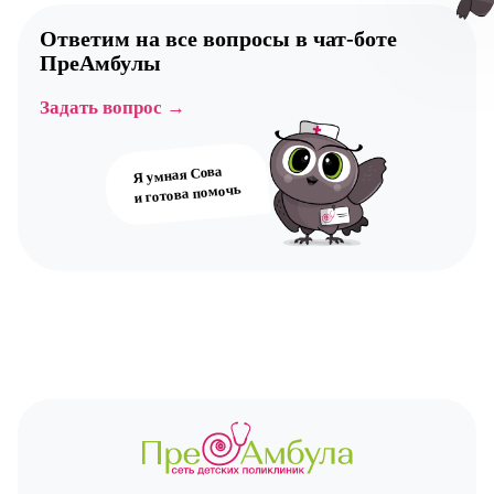
Ответим на все вопросы в
чат-боте
ПреАмбулы
Авт
Задать вопрос →
Я умная Сова
и готова помочь