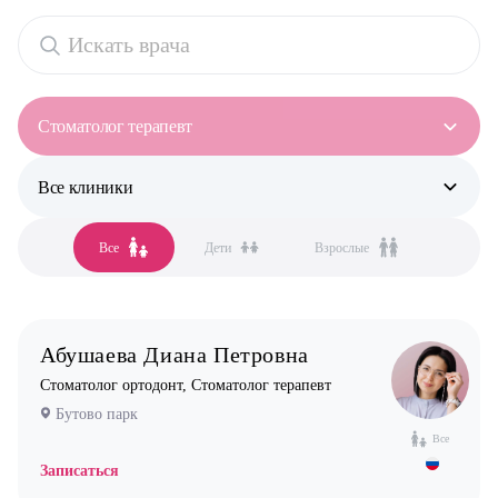
Стоматолог терапевт
Все клиники
Все специальности
Аллерголог-иммунолог
Все
Дети
Взрослые
Все клиники
Анестезиолог
Бутово парк
Гастроэнтеролог
Бутово стоматология
Гинеколог
Абушаева Диана Петровна
Жулебино стоматология
Дерматолог
Стоматолог ортодонт, Стоматолог терапевт
Новокосино стоматология
Кардиолог детский
Бутово парк
Логопед
Все
Записаться
Маммолог