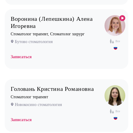
Мануальный терапевт
Невролог
Воронина (Лепешкина) Алена
Нефролог
Игоревна
Ортопед
Стоматолог терапевт, Стоматолог хирург
Бутово стоматология
Все
Остеопат
Оториноларинголог (лор)
Записаться
Офтальмолог (Окулист)
Педиатр
Психиатр
Головань Кристина Романовна
Психолог
Стоматолог терапевт
Пульмонолог
Новокосино стоматология
Стоматолог имплантолог
Все
Стоматолог ортодонт
Записаться
Стоматолог ортопед