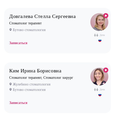
Стоматолог хирург
Стоматолог терапевт
Довгалева Стелла Сергеевна
Врач УЗИ
Стоматолог терапевт
Уролог
Бутово стоматология
Дети
Физиотерапевт
Записаться
Фониатр
Хирург
Эндокринолог
Ким Ирина Борисовна
Стоматолог терапевт, Стоматолог хирург
Жулебино стоматология
Бутово стоматология
Дети
Записаться