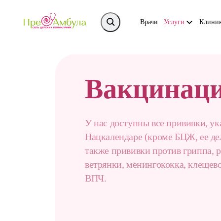
Врачи
Услуги
Клини
Вакцинац
У нас доступны все прививки, ук
Нацкалендаре (кроме БЦЖ, ее дел
также прививки против гриппа, р
ветрянки, менингококка, клещев
ВПЧ.