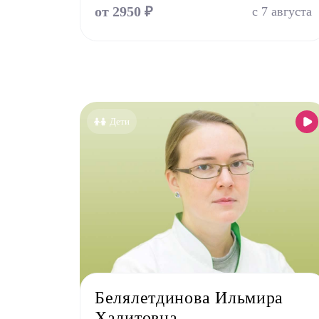
от 2950 ₽
с 7 августа
Дети
Белялетдинова Ильмира
Халитовна