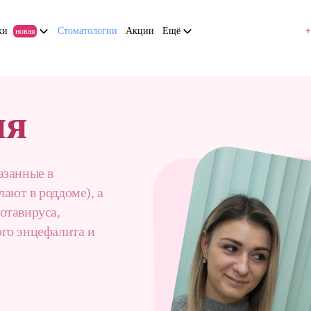
ки
Стоматологии
Акции
Ещё
+
новая
ия
азанные в
ают в роддоме), а
отавируса,
ого энцефалита и