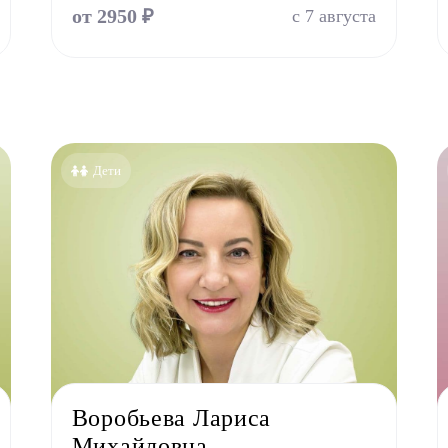
Оториноларинголог (лор)
от 2950 ₽
с 7 августа
Офтальмолог (Окулист)
Педиатр
Психиатр
Психолог
Пульмонолог
Дети
Стоматолог имплантолог
Стоматолог ортодонт
Стоматолог ортопед
Стоматолог хирург
Стоматолог терапевт
Врач УЗИ
Уролог
Физиотерапевт
Воробьева Лариса
Фониатр
Михайловна