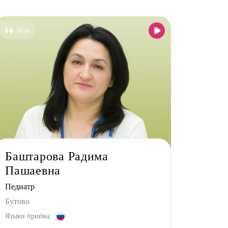
Все клиники
Бутово
Дети
Бутово парк
Дрожжино
Жулебино
Коммунарка
Кузьминки
Некрасовка
Новокосино
Баштарова Радима
Пашаевна
Педиатр
Бутово
Языки приёма: