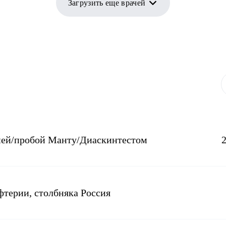
Загрузить еще врачей
ией/пробой Манту/Диаскинтестом
терии, столбняка Россия