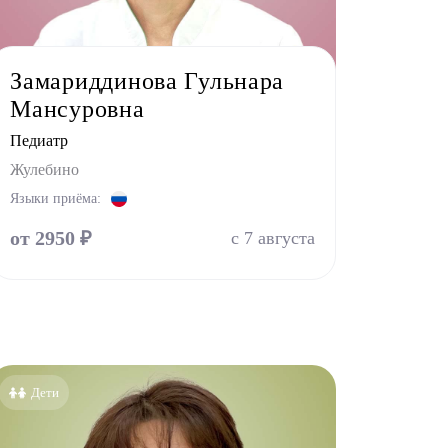
Замариддинова Гульнара
Мансуровна
Педиатр
Жулебино
Языки приёма:
от 2950 ₽
с 7 августа
Дети