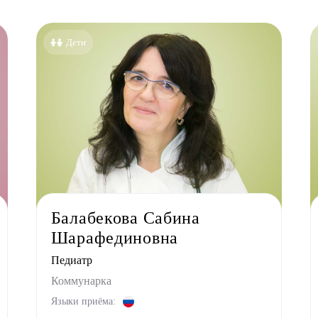
Все специальности
Аллерголог-иммунолог
Дети
Анестезиолог
Гастроэнтеролог
Гинеколог
Дерматолог
Кардиолог детский
Логопед
Маммолог
Мануальный терапевт
Балабекова Сабина
Невролог
Шарафединовна
Нефролог
Педиатр
Ортопед
Коммунарка
Остеопат
Языки приёма: