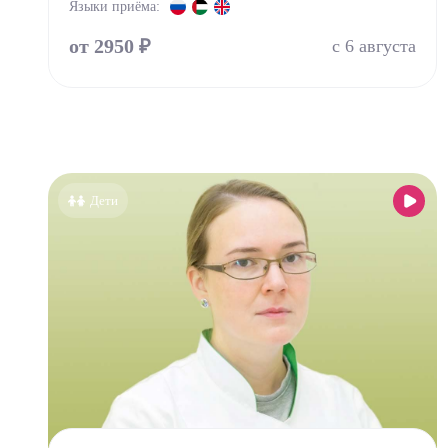
Языки приёма:
Остео
от 2950 ₽
Оторин
с 6 августа
Офталь
Педиа
Психи
Психо
Пульм
Дети
Стома
Стомат
Стомат
Стомат
Стомат
Врач 
Уроло
Физио