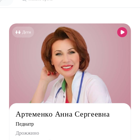
ециальности
голог-иммунолог
Дети
езиолог
энтеролог
олог
толог
лог детский
ед
лог
льный терапевт
Артеменко Анна Сергеевна
лог
Педиатр
лог
Дрожжино
ед