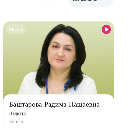
Все клиники
Бутово
Дети
Бутово парк
Дрожжино
Жулебино
Коммунарка
Кузьминки
Некрасовка
Новокосино
Баштарова Радима Пашаевна
Педиатр
Бутово