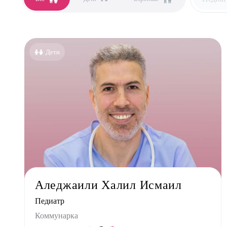
Все сп
Аллер
Дети
Анест
Гастро
Гинек
Дерма
Кардио
Логоп
Маммо
Мануа
Аледжаили Халил Исмаил
Невро
Педиатр
Нефро
Коммунарка
Ортоп