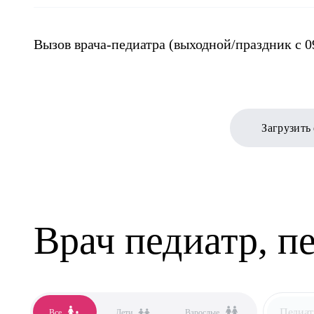
Вызов врача-педиатра (выходной/праздник с 09
Загрузить
Врач педиатр, п
Педиат
Все
Дети
Взрослые