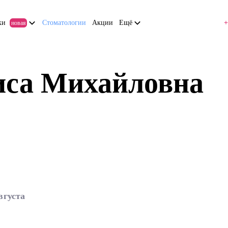
ки
Стоматологии
Акции
Ещё
+
новая
иса Михайловна
вгуста