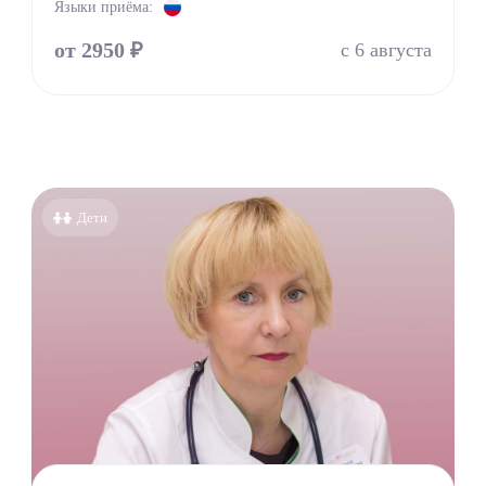
Языки приёма:
пат
оларинголог (лор)
от 2950 ₽
с 6 августа
молог (Окулист)
тр
атр
лог
онолог
Дети
толог имплантолог
олог ортодонт
олог ортопед
олог хирург
олог терапевт
УЗИ
г
терапевт