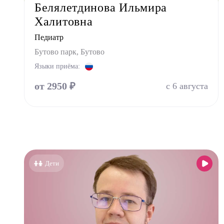
Белялетдинова Ильмира
Фониа
Халитовна
Хирур
Педиатр
Эндок
Бутово парк, Бутово
Языки приёма:
от 2950 ₽
с 6 августа
Дети