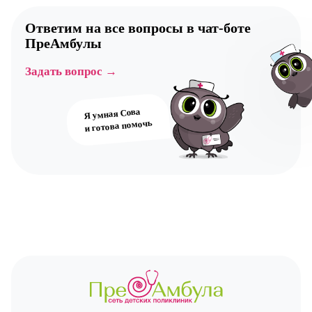
Ответим на все вопросы в
чат-боте
ПреАмбулы
Задать вопрос →
Я умная Сова
и готова помочь
Авт