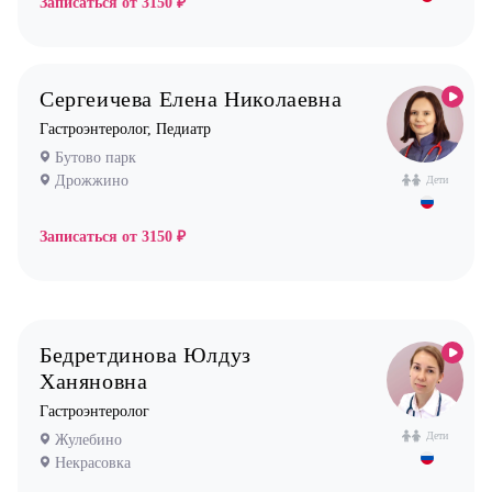
Записаться от
3150 ₽
Маммолог
Некрасовка
Мануальный терапевт
Невролог
Сергеичева Елена Николаевна
Нефролог
Гастроэнтеролог, Педиатр
Ортопед
Бутово парк
Дрожжино
Дети
Остеопат
Оториноларинголог (лор)
Записаться от
3150 ₽
Офтальмолог (Окулист)
Педиатр
Психиатр
Бедретдинова Юлдуз
Психолог
Ханяновна
Пульмонолог
Гастроэнтеролог
Стоматолог имплантолог
Дети
Жулебино
Стоматолог ортодонт
Некрасовка