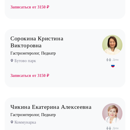
Стоматолог ортопед
Записаться от
3150 ₽
Стоматолог хирург
Стоматолог терапевт
Врач УЗИ
Уролог
Сорокина Кристина
Викторовна
Физиотерапевт
Гастроэнтеролог, Педиатр
Фониатр
Дети
Бутово парк
Хирург
Записаться от
3150 ₽
Эндокринолог
Чикина Екатерина Алексеевна
Гастроэнтеролог, Педиатр
Коммунарка
Дети