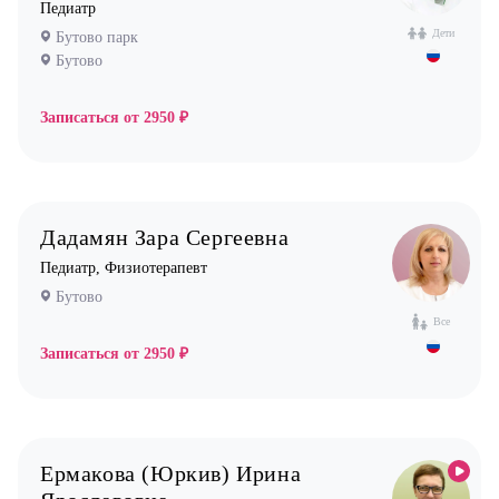
Педиатр
Пульмонолог
Дети
Бутово парк
Стоматолог имплантолог
Бутово
Стоматолог ортодонт
Стоматолог ортопед
Записаться от
2950 ₽
Стоматолог хирург
Стоматолог терапевт
Врач УЗИ
Дадамян Зара Сергеевна
Уролог
Педиатр, Физиотерапевт
Бутово
Физиотерапевт
Все
Фониатр
Записаться от
2950 ₽
Хирург
Эндокринолог
Ермакова (Юркив) Ирина