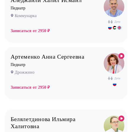
Аледжаили Халил Исмаил
Дрожжино
Дерматолог
Педиатр
Жулебино
Кардиолог детский
Коммунарка
Коммунарка
Логопед
Дети
Кузьминки
Записаться от
2950 ₽
Маммолог
Некрасовка
Мануальный терапевт
Новокосино
Невролог
Артеменко Анна Сергеевна
Нефролог
Педиатр
Ортопед
Дрожжино
Дети
Остеопат
Записаться от
2950 ₽
Оториноларинголог (лор)
Офтальмолог (Окулист)
Педиатр
Психиатр
Белялетдинова Ильмира
Халитовна
Психолог