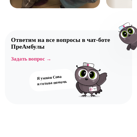
Ответим на все вопросы в
чат-боте
ПреАмбулы
Задать вопрос →
Авт
Я умная Сова
и готова помочь