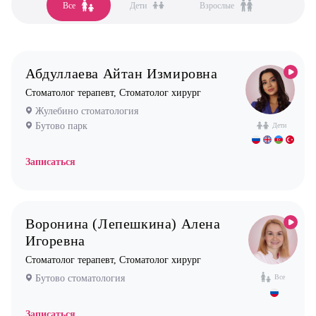
Все
Дети
Взрослые
Все клиники
Анестезиолог
Бутово парк
Гастроэнтеролог
Бутово стоматология
Гинеколог
Абдуллаева Айтан Измировна
Жулебино стоматология
Дерматолог
Стоматолог терапевт, Стоматолог хирург
Новокосино стоматология
Кардиолог детский
Жулебино стоматология
Бутово парк
Логопед
Дети
Маммолог
Записаться
Мануальный терапевт
Невролог
Воронина (Лепешкина) Алена
Нефролог
Игоревна
Ортопед
Стоматолог терапевт, Стоматолог хирург
Остеопат
Бутово стоматология
Все
Оториноларинголог (лор)
Офтальмолог (Окулист)
Записаться