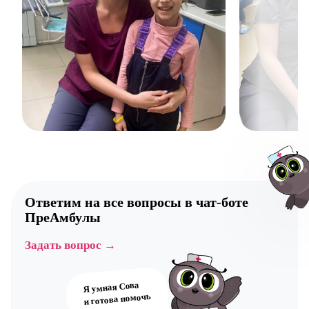
Ответим на все вопросы в
чат-боте
ПреАмбулы
Задать вопрос →
Авт
Я умная Сова
и готова помочь