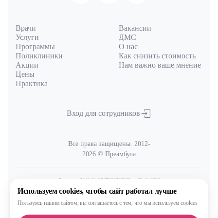
Врачи
Вакансии
Услуги
ДМС
Программы
О нас
Поликлиники
Как снизить стоимость
Акции
Нам важно ваше мнение
Цены
Практика
Вход для сотрудников
Все права защищены. 2012-
2026 © Преамбула
Лицензия Л041-01137-77/00590289
от 05.11.2020
выдана Министерством здравоохранения Московской области
Используем cookies,
чтобы сайт работал лучше
Пользуясь нашим сайтом,
вы соглашаетесь с тем, что
мы используем cookies
Политика
обработки и защиты персональных данных