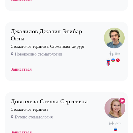
Педиатр
Психиатр
Психолог
Джалилов Джалил Этибар
Пульмонолог
Оглы
Стоматолог имплантолог
Стоматолог терапевт, Стоматолог хирург
Стоматолог ортодонт
Новокосино стоматология
Все
Стоматолог ортопед
Записаться
Стоматолог хирург
Стоматолог терапевт
Врач УЗИ
Уролог
Довгалева Стелла Сергеевна
Стоматолог терапевт
Физиотерапевт
Бутово стоматология
Фониатр
Дети
Хирург
Записаться