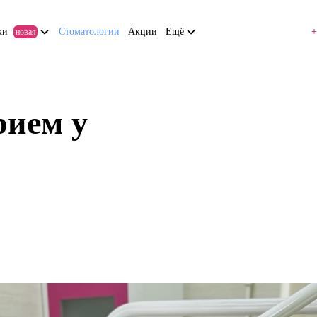
ки
Стоматологии
Акции
Ещё
+
новая
ием у