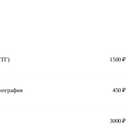
ПТГ)
1500 ₽
енография
450 ₽
3000 ₽