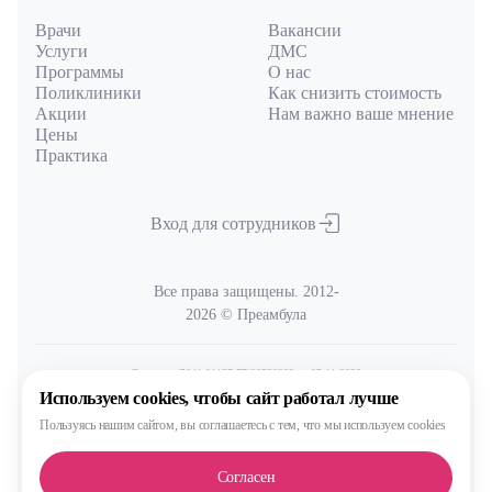
Врачи
Вакансии
Услуги
ДМС
Программы
О нас
Поликлиники
Как снизить стоимость
Акции
Нам важно ваше мнение
Цены
Практика
Вход для сотрудников
Все права защищены. 2012-
2026 © Преамбула
Лицензия Л041-01137-77/00590289
от 05.11.2020
выдана Министерством здравоохранения Московской области
Используем cookies,
чтобы сайт работал лучше
Пользуясь нашим сайтом,
вы соглашаетесь с тем, что
мы используем cookies
Политика
обработки и защиты персональных данных
Согласен
Сделано, конечно, в MAX