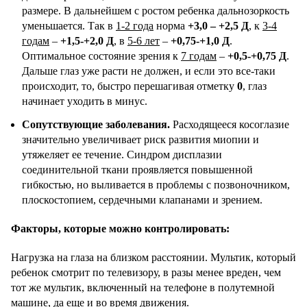
размере. В дальнейшем с ростом ребенка дальнозоркость
уменьшается. Так в
1-2 года
норма
+3,0 – +2,5 Д
, к
3-4
годам
–
+1,5-+2,0 Д
, в
5-6 лет
–
+0,75-+1,0 Д
.
Оптимальное состояние зрения к
7 годам
–
+0,5-+0,75 Д
.
Дальше глаз уже расти не должен, и если это все-таки
происходит, то, быстро перешагивая отметку
0
, глаз
начинает уходить в минус.
Сопутствующие заболевания.
Расходящееся косоглазие
значительно увеличивает риск развития миопии и
утяжеляет ее течение. Синдром дисплазии
соединительной ткани проявляется повышенной
гибкостью, но выливается в проблемы с позвоночником,
плоскостопием, сердечными клапанами и зрением.
Факторы, которые можно контролировать:
Нагрузка на глаза на близком расстоянии. Мультик, который
ребенок смотрит по телевизору, в разы менее вреден, чем
тот же мультик, включенный на телефоне в полутемной
машине, да еще и во время движения.