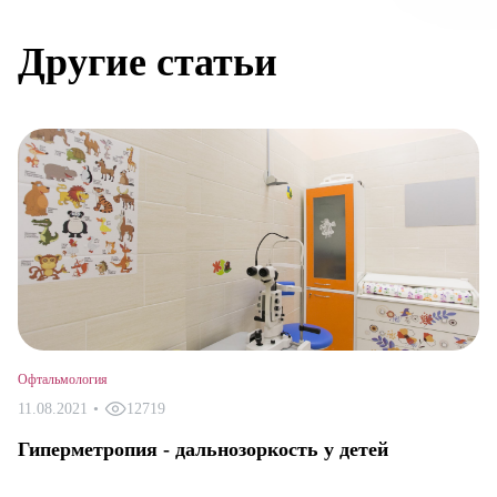
Авт
Другие статьи
Офтальмология
11.08.2021
•
12719
Гиперметропия - дальнозоркость у детей