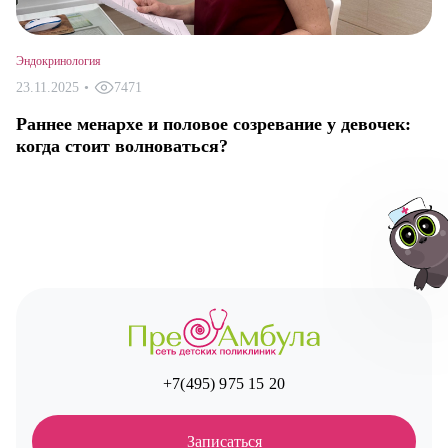
Эндокринология
23.11.2025
•
7471
Раннее менархе и половое созревание у девочек:
когда стоит волноваться?
Авт
+7(495) 975 15 20
Записаться