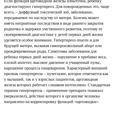
Если функция щитовидной железы избыточна, ребенку
диагностируют гипертиреоз. Для новорожденных это, чаще
всего, – диффузный токсический зоб, заболевание,
передаваемое по наследству от матери. Болезнь может
иметь неприятные последствия в виде раннего закрытия
родничка и задержки умственного развития, поэтому ее
своевременной диагностике у детей первых дней жизни
уделяется особое внимание. Гипертиреоз опасен и для
будущей матери, вызывая самопроизвольный аборт или
преждевременные роды. Симптомы заболевания для
ребенка первых дней жизни – нарушение в прибавке веса,
плохой аппетит, высокое давление и учащенный пульс,
нарушение процесса пищеварения. Характерный внешний
признак гипертиреоза – пучеглазие, которое отмечается как
у малышей, так и у взрослых пациентов, щитовидная
железа которых работает слишком интенсивно. Стандартная
терапия гипертиреоза – применение препарата тиамазол
(мерказолил), действие которого в организме человека
направлено на корректировку функций «щитовидки».