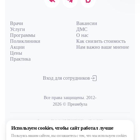
Авт
Врачи
Вакансии
Услуги
ДМС
Программы
О нас
Поликлиники
Как снизить стоимость
Акции
Нам важно ваше мнение
Цены
Практика
Вход для сотрудников
Все права защищены. 2012-
2026 © Преамбула
Лицензия Л041-01137-77/00590289
от 05.11.2020
выдана Министерством здравоохранения Московской области
Используем cookies,
чтобы сайт работал лучше
Пользуясь нашим сайтом,
вы соглашаетесь с тем, что
мы используем cookies