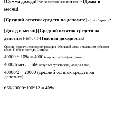
[Сумма дохода]
[Доход в
/[Кол-во месяцев использования] =
месяц]
[Средний остаток средств на депозите]
= [Ваш бюджет]/2
[Доход в месяц]
[Средний остаток средств на
/
депозите]
[Годовая доходность]
*100% *12=
Средний бюджет медицинских расходов небольшой семьи с маленьким ребенком
около 40 000 за полгода. Считаем:
40000 * 10% = 4000
бонусных рублей (ваш Доход)
4000/6 мес. = 666
бонусных рублей (ваш Доход за 1 мес.)
40000/2 = 20000 (средний остаток средств на
депозите)
666/20000*100*12 =
40%