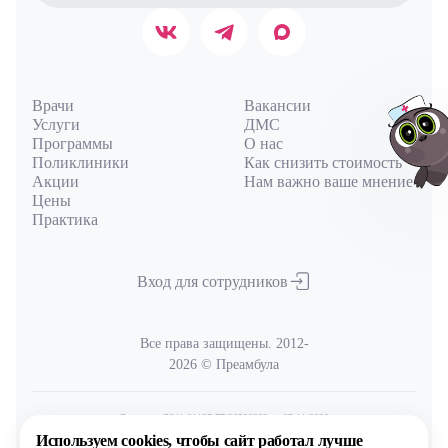
Врачи
Вакансии
Услуги
ДМС
Программы
О нас
Поликлиники
Как снизить стоимость
Акции
Нам важно ваше мнение
Цены
Практика
Авт
Вход для сотрудников
Все права защищены. 2012-
2026 © Преамбула
Лицензия Л041-01137-77/00590289
от 05.11.2020
выдана Министерством здравоохранения Московской области
Используем cookies,
чтобы сайт работал лучше