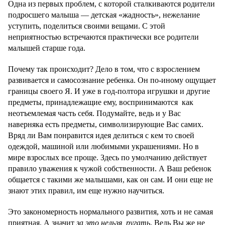
Одна из первых проблем, с которой сталкиваются родители
подросшего малыша — детская «жадность», нежелание
уступить, поделиться своими вещами. С этой
неприятностью встречаются практически все родители
малышей старше года.
Почему так происходит? Дело в том, что с взрослением
развивается и самосознание ребенка. Он по-иному ощущает
границы своего Я. И уже в год-полтора игрушки и другие
предметы, принадлежащие ему, воспринимаются как
неотъемлемая часть себя. Подумайте, ведь и у Вас
наверняка есть предметы, символизирующие Вас самих.
Вряд ли Вам понравится идея делиться с кем то своей
одеждой, машиной или любимыми украшениями. Но в
мире взрослых все проще. Здесь по умолчанию действует
правило уважения к чужой собственности. А Ваш ребенок
общается с такими же малышами, как он сам. И они еще не
знают этих правил, им еще нужно научиться.
Это закономерность нормального развития, хоть и не самая
приятная. А значит
за это нельзя ругать
. Ведь Вы же не