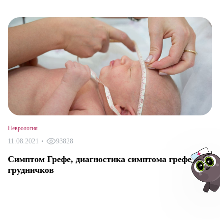
Неврология
11.08.2021
•
93828
Cимптом Грефе, диагностика симптома грефе у
грудничков