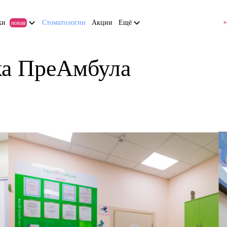
ки
Стоматологии
Акции
Ещё
+
новая
ка ПреАмбула