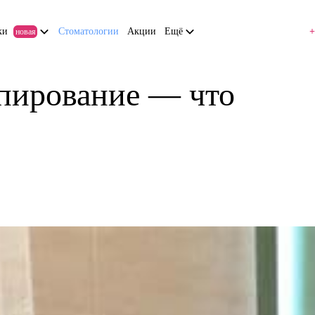
ки
Стоматологии
Акции
Ещё
+
новая
йпирование — что