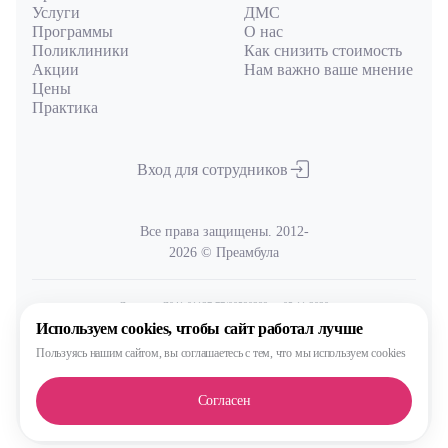
Услуги
ДМС
Программы
О нас
Поликлиники
Как снизить стоимость
Акции
Нам важно ваше мнение
Цены
Практика
Вход для сотрудников
Все права защищены. 2012-
2026 © Преамбула
Лицензия Л041-01137-77/00590289
от 05.11.2020
выдана Министерством здравоохранения Московской области
Используем cookies,
чтобы сайт работал лучше
Пользуясь нашим сайтом,
вы соглашаетесь с тем, что
мы используем cookies
Политика
обработки и защиты персональных данных
Согласен
Сделано, конечно, в MAX