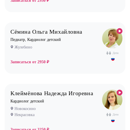
Записаться от
2950 ₽
Офтальмолог (Окулист)
Педиатр
Психиатр
Сёмина Ольга Михайловна
Психолог
Педиатр, Кардиолог детский
Пульмонолог
Жулебино
Стоматолог имплантолог
Дети
Стоматолог ортодонт
Записаться от
2950 ₽
Стоматолог ортопед
Стоматолог хирург
Стоматолог терапевт
Клеймёнова Надежда Игоревна
Врач УЗИ
Кардиолог детский
Уролог
Новокосино
Некрасовка
Дети
Физиотерапевт
Фониатр
Записаться от
3250 ₽