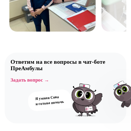
Ответим на все вопросы в
чат-боте
ПреАмбулы
Задать вопрос →
Я умная Сова
и готова помочь
Авт