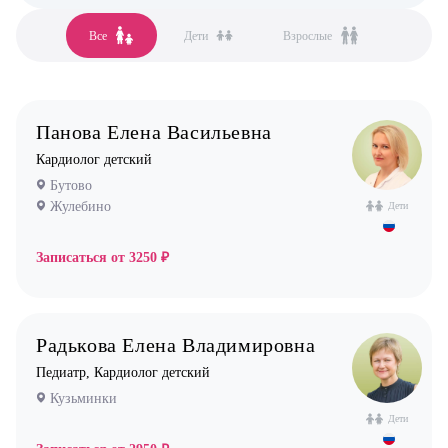
Аллерголог-иммунолог
Все
Дети
Взрослые
Все клиники
Анестезиолог
Бутово
Гастроэнтеролог
Бутово парк
Гинеколог
Панова Елена Васильевна
Жулебино
Дерматолог
Кардиолог детский
Коммунарка
Кардиолог детский
Бутово
Кузьминки
Жулебино
Логопед
Дети
Некрасовка
Маммолог
Записаться от
3250 ₽
Новокосино
Мануальный терапевт
Невролог
Радькова Елена Владимировна
Нефролог
Педиатр, Кардиолог детский
Ортопед
Кузьминки
Остеопат
Дети
Оториноларинголог (лор)