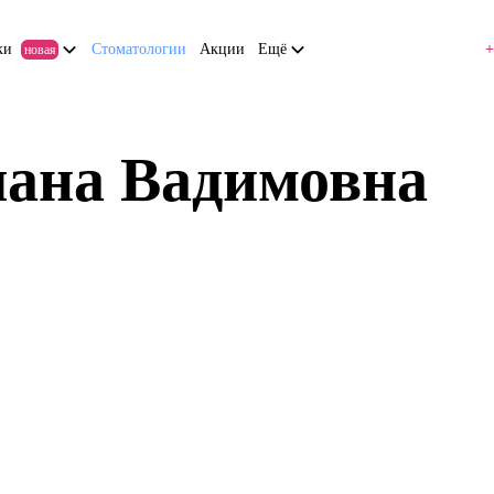
ки
Стоматологии
Акции
Ещё
+
новая
лана Вадимовна