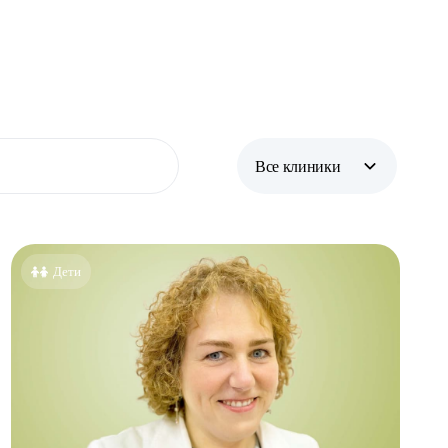
Все клиники
Все клиники
Бутово
Дети
Бутово парк
Жулебино
Коммунарка
Кузьминки
Некрасовка