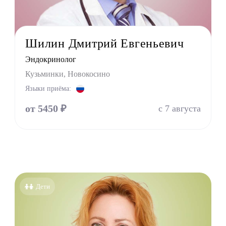
лог
льный терапевт
Шилин Дмитрий Евгеньевич
лог
Эндокринолог
лог
Кузьминки, Новокосино
ед
Языки приёма:
пат
оларинголог (лор)
от 5450 ₽
с 7 августа
молог (Окулист)
тр
атр
лог
онолог
Дети
толог имплантолог
олог ортодонт