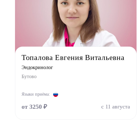
Стомат
Стомат
Стомат
Врач 
Уроло
Физио
Топалова Евгения Витальевна
Фониа
Эндокринолог
Хирур
Бутово
Эндок
Языки приёма:
от 3250 ₽
с 11 августа