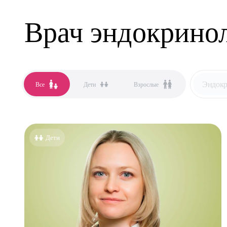
Врач эндокрино
Эндокр
Все
Дети
Взрослые
Все сп
Аллер
Дети
Анест
Гастро
Гинек
Дерма
Кардио
Логоп