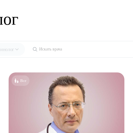
лог
инолог
ециальности
голог-иммунолог
Все
езиолог
энтеролог
олог
толог
лог детский
ед