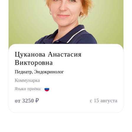
олог ортопед
олог хирург
олог терапевт
УЗИ
г
терапевт
Цуканова Анастасия
тр
Викторовна
г
Педиатр, Эндокринолог
ринолог
Коммунарка
Языки приёма:
от 3250 ₽
с 15 августа