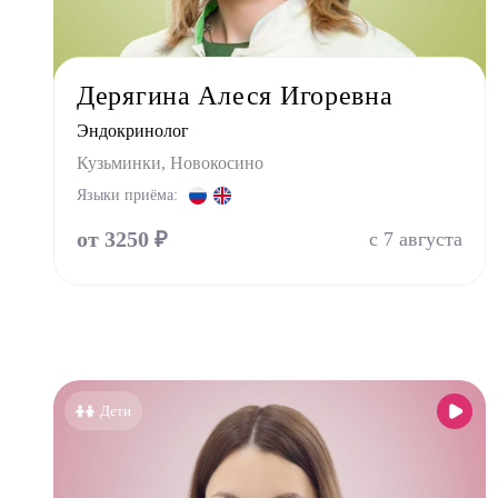
Маммо
Мануа
Дерягина Алеся Игоревна
Невро
Эндокринолог
Нефро
Кузьминки, Новокосино
Ортоп
Языки приёма:
Остео
от 3250 ₽
Оторин
с 7 августа
Офталь
Педиа
Психи
Психо
Пульм
Дети
Стома
Стомат