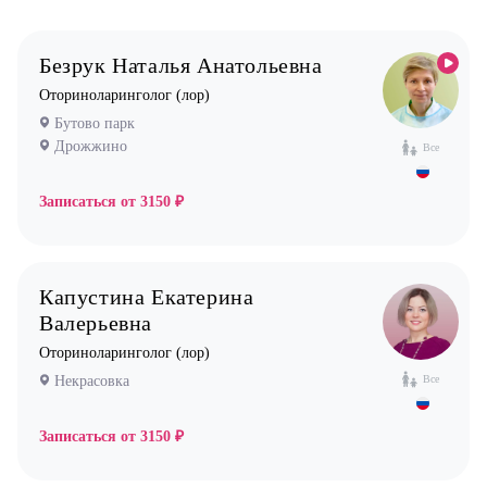
Бутово
Гастроэнтеролог
Бутово парк
Гинеколог
Безрук Наталья Анатольевна
Дрожжино
Дерматолог
Оториноларинголог (лор)
Жулебино
Кардиолог детский
Бутово парк
Коммунарка
Дрожжино
Логопед
Все
Кузьминки
Маммолог
Записаться от
3150 ₽
Некрасовка
Мануальный терапевт
Новокосино
Невролог
Капустина Екатерина
Нефролог
Валерьевна
Ортопед
Оториноларинголог (лор)
Остеопат
Некрасовка
Все
Оториноларинголог (лор)
Офтальмолог (Окулист)
Записаться от
3150 ₽
Педиатр