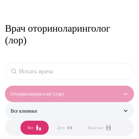
Врач оториноларинголог
(лор)
Оториноларинголог (лор)
Все клиники
Все специальности
Аллерголог-иммунолог
Все
Дети
Взрослые
Все клиники
Анестезиолог