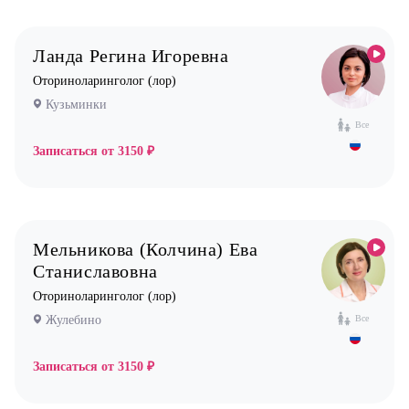
Психиатр
Психолог
Ланда Регина Игоревна
Пульмонолог
Оториноларинголог (лор)
Стоматолог имплантолог
Кузьминки
Стоматолог ортодонт
Все
Стоматолог ортопед
Записаться от
3150 ₽
Стоматолог хирург
Стоматолог терапевт
Врач УЗИ
Мельникова (Колчина) Ева
Уролог
Станиславовна
Оториноларинголог (лор)
Физиотерапевт
Жулебино
Все
Фониатр
Хирург
Записаться от
3150 ₽
Эндокринолог