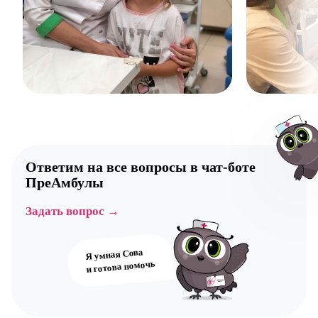
Ответим на все вопросы в
чат-боте
ПреАмбулы
Задать вопрос →
Авт
Я умная Сова
и готова помочь