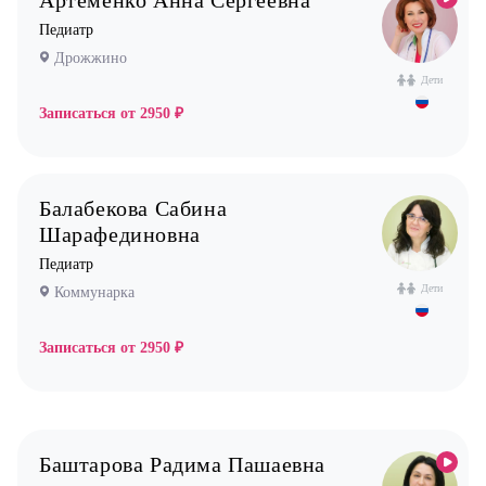
Артеменко Анна Сергеевна
Дрожжино
Дерматолог
Педиатр
Жулебино
Кардиолог детский
Дрожжино
Коммунарка
Логопед
Дети
Кузьминки
Записаться от
2950 ₽
Маммолог
Некрасовка
Мануальный терапевт
Новокосино
Невролог
Балабекова Сабина
Нефролог
Шарафединовна
Ортопед
Педиатр
Дети
Коммунарка
Остеопат
Оториноларинголог (лор)
Записаться от
2950 ₽
Офтальмолог (Окулист)
Педиатр
Психиатр
Баштарова Радима Пашаевна
Психолог