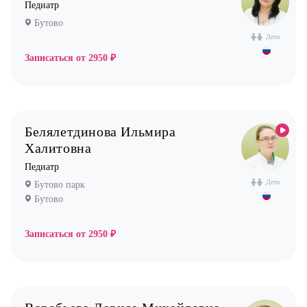
Педиатр
Пульмонолог
Бутово
Стоматолог имплантолог
Дети
Стоматолог ортодонт
Записаться от
2950 ₽
Стоматолог ортопед
Стоматолог хирург
Стоматолог терапевт
Белялетдинова Ильмира
Врач УЗИ
Халитовна
Уролог
Педиатр
Дети
Бутово парк
Физиотерапевт
Бутово
Фониатр
Хирург
Записаться от
2950 ₽
Эндокринолог