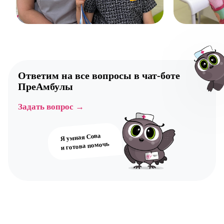
Ответим на все вопросы в
чат-боте
ПреАмбулы
Задать вопрос →
Авт
Я умная Сова
и готова помочь