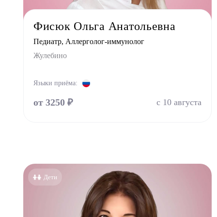
Мануа
Фисюк Ольга Анатольевна
Невро
Педиатр, Аллерголог-иммунолог
Нефро
Жулебино
Ортоп
Остео
Языки приёма:
Оторин
от 3250 ₽
с 10 августа
Офталь
Педиа
Психи
Психо
Пульм
Дети
Стома
Стомат
Стомат