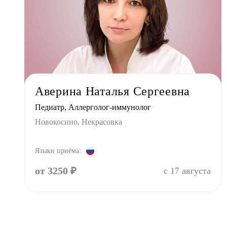
Стомат
Стомат
Врач 
Уроло
Физио
Фониа
Аверина Наталья Сергеевна
Хирур
Педиатр, Аллерголог-иммунолог
Эндок
Новокосино, Некрасовка
Языки приёма:
от 3250 ₽
с 17 августа