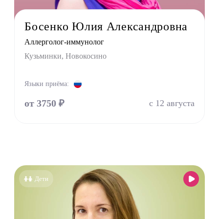
льный терапевт
Босенко Юлия Александровна
лог
Аллерголог-иммунолог
лог
Кузьминки, Новокосино
ед
пат
Языки приёма:
оларинголог (лор)
от 3750 ₽
с 12 августа
молог (Окулист)
тр
атр
лог
онолог
толог имплантолог
Дети
олог ортодонт
олог ортопед