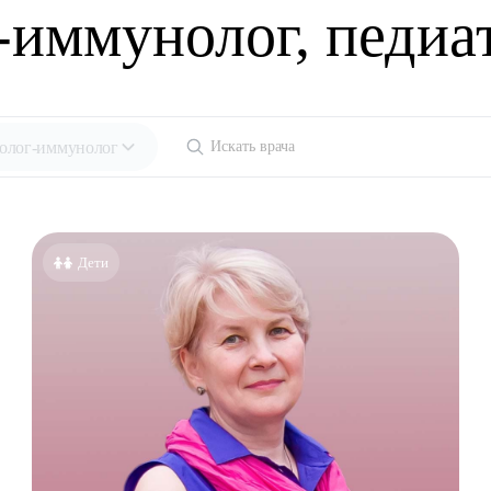
-иммунолог, педиа
олог-иммунолог
ециальности
голог-иммунолог
Дети
езиолог
энтеролог
олог
толог
лог детский
ед
лог