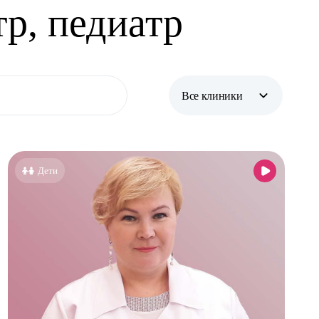
тр, педиатр
Все клиники
Все клиники
Бутово
Дети
Бутово парк
Жулебино
Коммунарка
Кузьминки
Некрасовка
Новокосино