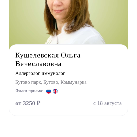
олог хирург
олог терапевт
УЗИ
г
терапевт
тр
Кушелевская Ольга
г
Вячеславовна
ринолог
Аллерголог-иммунолог
Бутово парк, Бутово, Коммунарка
Языки приёма:
от 3250 ₽
с 18 августа