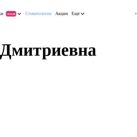
ки
Стоматологии
Акции
Ещё
+
новая
 Дмитриевна