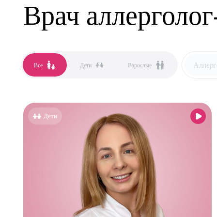
Врач аллерголог
Аллерг
Все
Дети
Взрослые
Все сп
Аллер
Дети
Анест
Гастро
Гинек
Дерма
Кардио
Логоп
Маммо