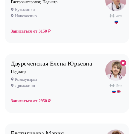
Гастроэнтеролог, Педиатр
Стоматолог имплантолог
Кузьминки
Стоматолог ортодонт
Новокосино
Дети
Стоматолог ортопед
Записаться от
3150 ₽
Стоматолог хирург
Стоматолог терапевт
Врач УЗИ
Уролог
Двуреченская Елена Юрьевна
Педиатр
Физиотерапевт
Коммунарка
Фониатр
Дрожжино
Дети
Хирург
Записаться от
2950 ₽
Эндокринолог
Евстигнеева Мария