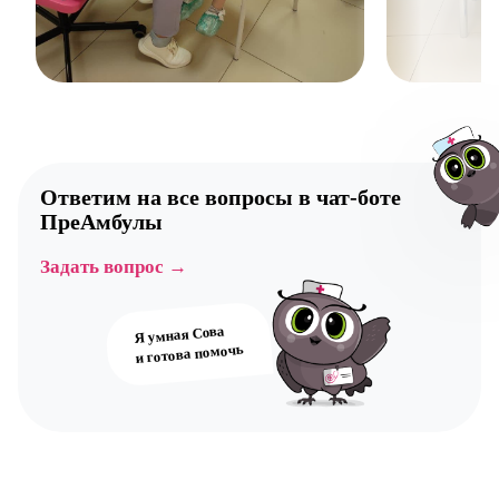
Ответим на все вопросы в
чат-боте
ПреАмбулы
Задать вопрос →
Авт
Я умная Сова
и готова помочь