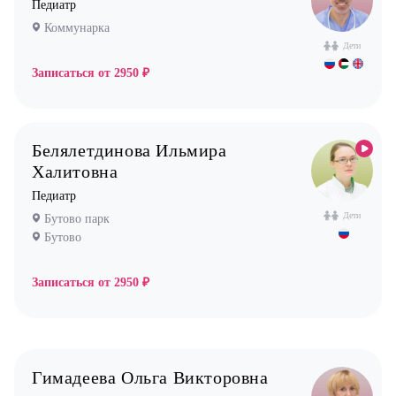
Педиатр
Жулебино
Кардиолог детский
Коммунарка
Коммунарка
Логопед
Дети
Кузьминки
Записаться от
2950 ₽
Маммолог
Некрасовка
Мануальный терапевт
Новокосино
Невролог
Белялетдинова Ильмира
Нефролог
Халитовна
Ортопед
Педиатр
Дети
Бутово парк
Остеопат
Бутово
Оториноларинголог (лор)
Офтальмолог (Окулист)
Записаться от
2950 ₽
Педиатр
Психиатр
Психолог
Гимадеева Ольга Викторовна
Пульмонолог