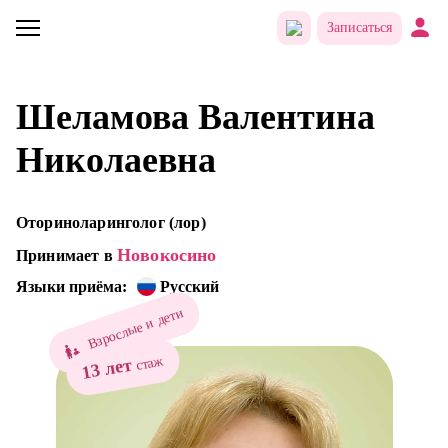
Записаться
Шеламова Валентина
Николаевна
Оториноларинголог (лор)
Новокосино
Принимает в
Языки приёма:
Русский
Взрослые и дети
стаж
13 лет