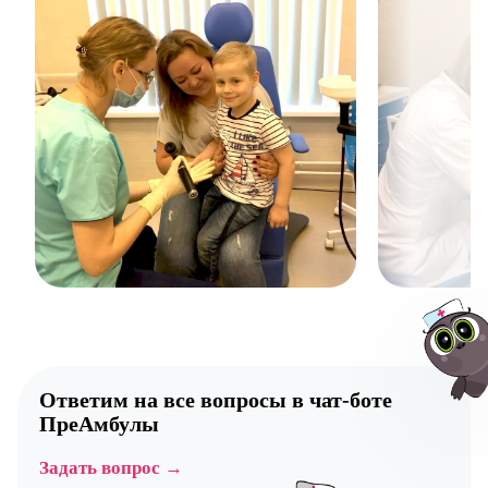
Ответим на все вопросы в
чат-боте
ПреАмбулы
Авт
Задать вопрос →