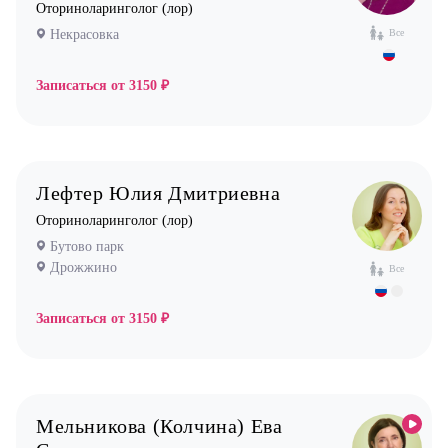
Оториноларинголог (лор)
Остеопат
Некрасовка
Все
Оториноларинголог (лор)
Офтальмолог (Окулист)
Записаться от
3150 ₽
Педиатр
Психиатр
Психолог
Лефтер Юлия Дмитриевна
Пульмонолог
Оториноларинголог (лор)
Стоматолог имплантолог
Бутово парк
Стоматолог ортодонт
Дрожжино
Все
Стоматолог ортопед
Записаться от
3150 ₽
Стоматолог хирург
Стоматолог терапевт
Врач УЗИ
Уролог
Мельникова (Колчина) Ева