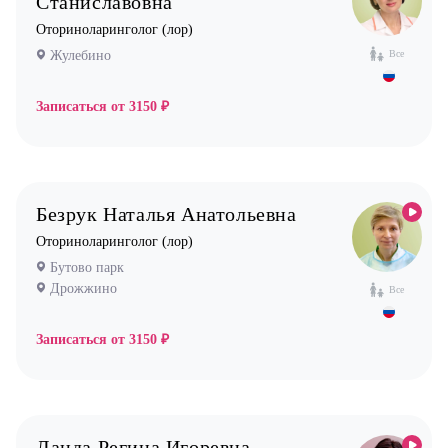
Станиславовна
Физиотерапевт
Оториноларинголог (лор)
Фониатр
Жулебино
Все
Хирург
Записаться от
3150 ₽
Эндокринолог
Безрук Наталья Анатольевна
Оториноларинголог (лор)
Бутово парк
Дрожжино
Все
Записаться от
3150 ₽
Ланда Регина Игоревна