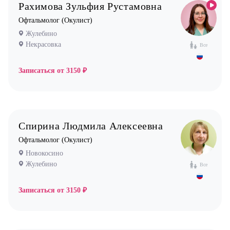
Уролог
Рахимова Зульфия Рустамовна
Офтальмолог (Окулист)
Физиотерапевт
Жулебино
Фониатр
Некрасовка
Все
Хирург
Записаться от
3150 ₽
Эндокринолог
Спирина Людмила Алексеевна
Офтальмолог (Окулист)
Новокосино
Жулебино
Все
Записаться от
3150 ₽