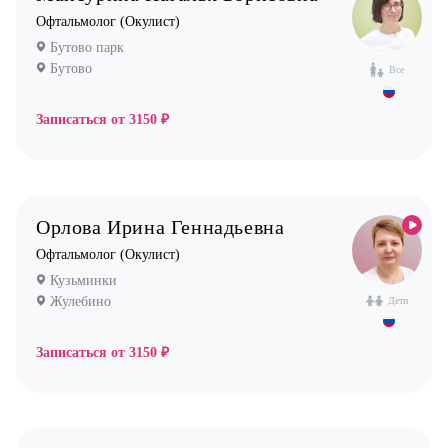
Ортопед
Офтальмолог (Окулист)
Бутово парк
Остеопат
Бутово
Все
Оториноларинголог (лор)
Офтальмолог (Окулист)
Записаться от
3150 ₽
Педиатр
Психиатр
Психолог
Орлова Ирина Геннадьевна
Пульмонолог
Офтальмолог (Окулист)
Стоматолог имплантолог
Кузьминки
Стоматолог ортодонт
Жулебино
Дети
Стоматолог ортопед
Записаться от
3150 ₽
Стоматолог хирург
Стоматолог терапевт
Врач УЗИ