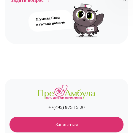
Задать вопрос →
Я умная Сова
Авт
и готова помочь
+7(495) 975 15 20
Записаться