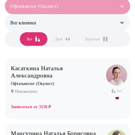
Офтальмолог (Окулист)
Все клиники
Все специальности
Аллерголог-иммунолог
Все
Дети
Взрослые
Все клиники
Анестезиолог
Бутово
Гастроэнтеролог
Бутово парк
Гинеколог
Касаткина Наталья
Жулебино
Дерматолог
Александровна
Коммунарка
Кардиолог детский
Офтальмолог (Окулист)
Кузьминки
Логопед
Новокосино
Все
Некрасовка
Маммолог
Записаться от
3150 ₽
Новокосино
Мануальный терапевт
Невролог
Нефролог
Мансурина Наталья Борисовна