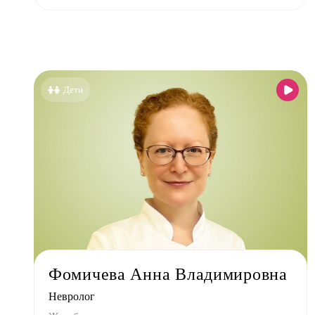
Офталь
Педиа
Психи
Психо
Пульм
Дети
Стома
Стомат
Стомат
Стомат
Стомат
Врач 
Уроло
Физио
Фомичева Анна Владимировна
Фониа
Невролог
Хирур