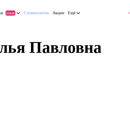
ки
Стоматологии
Акции
Ещё
+
новая
лья Павловна