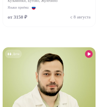
Кузьминки, Бутово, Жулебино
Языки приёма:
от 3150 ₽
с 8 августа
Дети