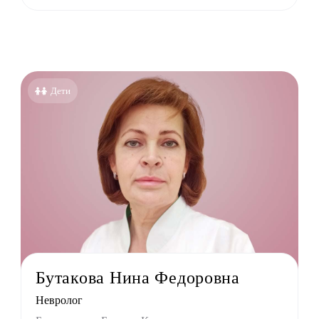
молог (Окулист)
тр
атр
лог
онолог
Дети
толог имплантолог
олог ортодонт
олог ортопед
олог хирург
олог терапевт
УЗИ
г
терапевт
Бутакова Нина Федоровна
тр
Невролог
г