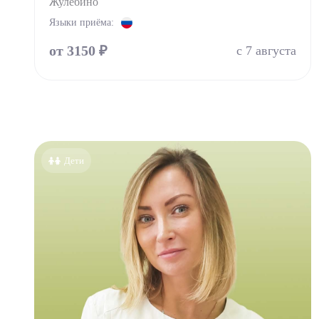
Жулебино
Эндок
Языки приёма:
от 3150 ₽
с 7 августа
Дети