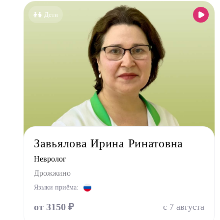
Аллер
Дети
Анест
Гастро
Гинек
Дерма
Кардио
Логоп
Маммо
Мануа
Завьялова Ирина Ринатовна
Невро
Невролог
Нефро
Дрожжино
Ортоп
Языки приёма:
Остео
от 3150 ₽
Оторин
с 7 августа