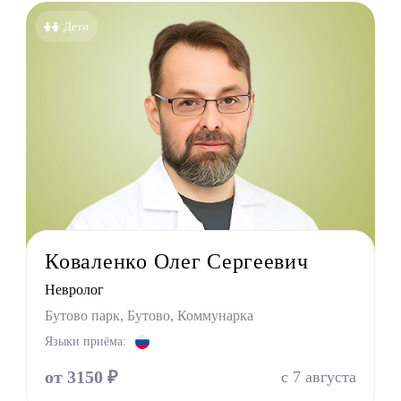
голог-иммунолог
Дети
езиолог
энтеролог
олог
толог
лог детский
ед
лог
льный терапевт
Коваленко Олег Сергеевич
лог
Невролог
лог
Бутово парк, Бутово, Коммунарка
ед
Языки приёма:
пат
оларинголог (лор)
от 3150 ₽
с 7 августа