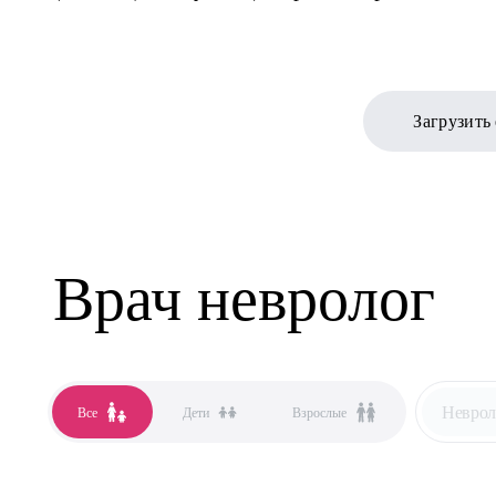
Загрузить
Врач невролог
Неврол
Все
Дети
Взрослые
Все сп