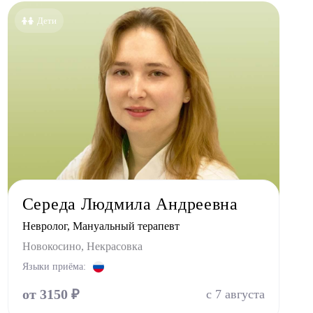
Бутово
Дети
Бутово парк
Дрожжино
Жулебино
Коммунарка
Кузьминки
Некрасовка
Новокосино
Середа Людмила Андреевна
Невролог, Мануальный терапевт
Новокосино, Некрасовка
Языки приёма:
от 3150 ₽
с 7 августа