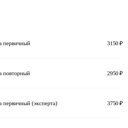
га первичный
3150 ₽
га повторный
2950 ₽
а первичный (эксперта)
3750 ₽