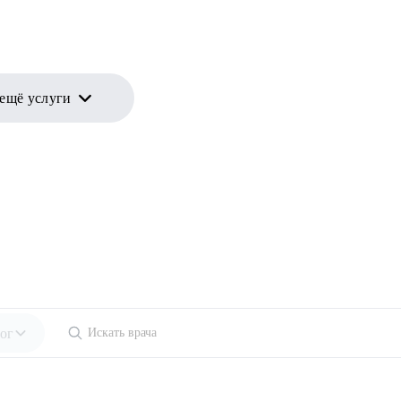
 ещё услуги
ог
ециальности