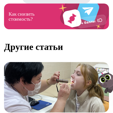
Как снизить
стоимость?
Другие статьи
Авт