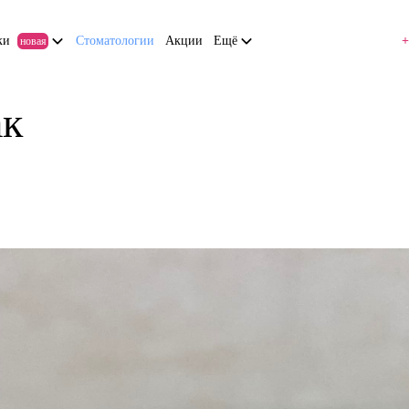
ки
Стоматологии
Акции
Ещё
+
новая
ак