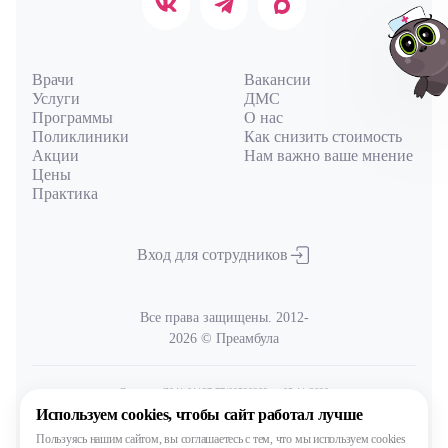
Врачи
Вакансии
Услуги
ДМС
Программы
О нас
Поликлиники
Как снизить стоимость
Акции
Нам важно ваше мнение
Авт
Цены
Практика
Вход для сотрудников
Все права защищены. 2012-
2026 © Преамбула
Лицензия Л041-01137-77/00590289
от 05.11.2020
выдана Министерством здравоохранения Московской области
Используем cookies,
чтобы сайт работал лучше
Пользуясь нашим сайтом,
вы соглашаетесь с тем, что
мы используем cookies