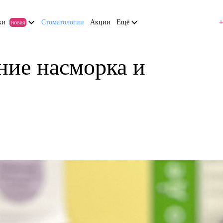
ки
Стоматологии
Акции
Ещё
+
новая
ние насморка и