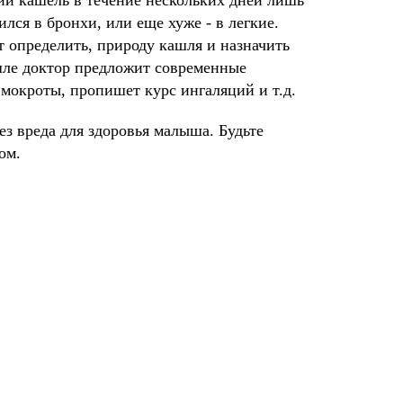
ий кашель в течение нескольких дней лишь
лся в бронхи, или еще хуже - в легкие.
т определить, природу кашля и назначить
шле доктор предложит современные
мокроты, пропишет курс ингаляций и т.д.
ез вреда для здоровья малыша. Будьте
ом.