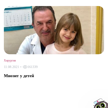
Хирургия
11.08.2021
•
161339
Миозит у детей