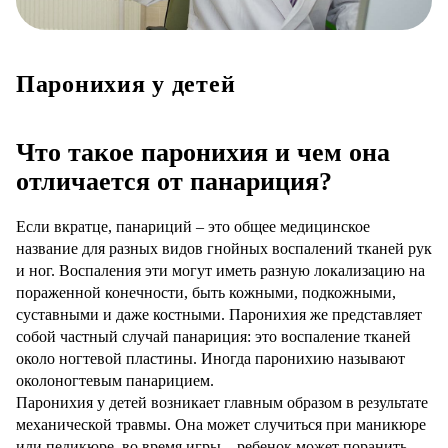
Паронихия у детей
Что такое паронихия и чем она
отличается от панариция?
Если вкратце, панариций – это общее медицинское
название для разных видов гнойных воспалений тканей рук
и ног. Воспаления эти могут иметь разную локализацию на
пораженной конечности, быть кожными, подкожными,
суставными и даже костными. Паронихия же представляет
собой частный случай панариция: это воспаление тканей
около ногтевой пластины. Иногда паронихию называют
околоногтевым панарицием.
Паронихия у детей возникает главным образом в результате
механической травмы. Она может случиться при маникюре
или педикюре, во время игры – ребенок может поранить