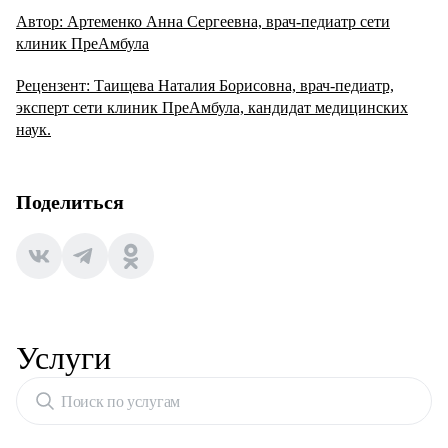
Автор: Артеменко Анна Сергеевна, врач-педиатр сети
клиник ПреАмбула
Рецензент: Таищева Наталия Борисовна, врач-педиатр,
эксперт сети клиник ПреАмбула, кандидат медицинских
наук.
Поделиться
Услуги
Поиск по услугам