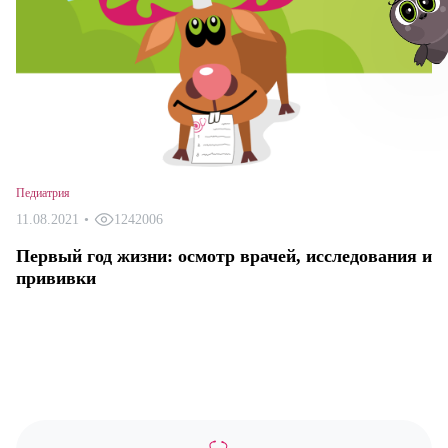
Авт
Педиатрия
11.08.2021
•
1242006
Первый год жизни: осмотр врачей, исследования и
прививки