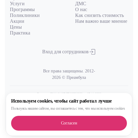
Услуги
ДМС
Программы
О нас
Поликлиники
Как снизить стоимость
Акции
Нам важно ваше мнение
Цены
Практика
Вход для сотрудников
Все права защищены. 2012-
2026 © Преамбула
Лицензия Л041-01137-77/00590289
от 05.11.2020
выдана Министерством здравоохранения Московской области
Используем cookies,
чтобы сайт работал лучше
Пользуясь нашим сайтом,
вы соглашаетесь с тем, что
мы используем cookies
Политика
обработки и защиты персональных данных
Согласен
Сделано, конечно, в MAX