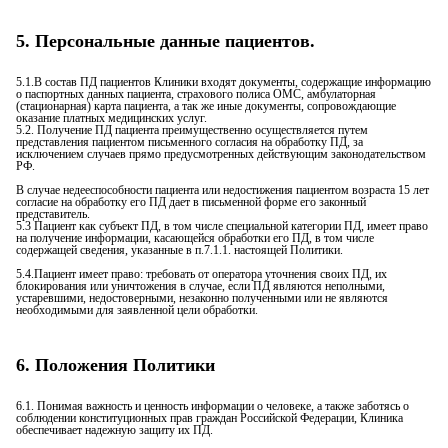
5. Персональные данные пациентов.
5.1.В состав ПД пациентов Клиники входят документы, содержащие информацию
о паспортных данных пациента, страхового полиса ОМС, амбулаторная
(стационарная) карта пациента, а так же иные документы, сопровождающие
оказание платных медицинских услуг.
5.2. Получение ПД пациента преимущественно осуществляется путем
представления пациентом письменного согласия на обработку ПД, за
исключением случаев прямо предусмотренных действующим законодательством
РФ.
В случае недееспособности пациента или недостижения пациентом возраста 15 лет
согласие на обработку его ПД дает в письменной форме его законный
представитель.
5.3 Пациент как субъект ПД, в том числе специальной категории ПД, имеет право
на получение информации, касающейся обработки его ПД, в том числе
содержащей сведения, указанные в п.7.1.1. настоящей Политики.
5.4.Пациент имеет право: требовать от оператора уточнения своих ПД, их
блокирования или уничтожения в случае, если ПД являются неполными,
устаревшими, недостоверными, незаконно полученными или не являются
необходимыми для заявленной цели обработки.
6. Положения Политики
6.1. Понимая важность и ценность информации о человеке, а также заботясь о
соблюдении конституционных прав граждан Российской Федерации, Клиника
обеспечивает надежную защиту их ПД.