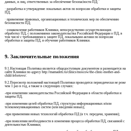
данных, и лиц, ответственных за обеспечение безопасности ПД;
· разработка и утверждение локальных актов по вопросам обработки и защиты
ПД;
· применение правовых, организационных и технических мер по обеспечению
безопасности ПД;
· ознакомление работников Клиники, непосредственно осуществляющих
обработку ПД, с положениями законодательства Российской Федерации о ПД, в
том числе с требованиями к защите ПД, локальными актами по вопросам
обработки и защиты ПД, и обучение работников Клиники.
9. Заключительные положения
9.1.Настоящая Политика является общедоступным документом и размещается на
сайте Клиники по адресу http://mamadeti.ru/clinics/moscow/the-clinic-mother-and-
child-lefortovo/.
9.2.Пересмотр положений настоящей Политики проводится периодически не реже
чем 1 раз в год, а также в следующих случаях:
-при изменении законодательства Российской Федерации в области обработки и
защиты ПД;
-при изменении целей обработки ПД, структуры информационных и/или
телекоммуникационных систем (или введении новых);
-при применении новых технологий обработки ПД (в т.ч. передачи, хранения);
-при появлении необходимости в изменении процесса обработки ПД, связанной с
деятельностью Клиники;