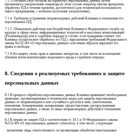
7.1.3.Отозвать свое согласие на обработку персональных данных путем
письменного уведомления оператора (в этом случае оператор обязан прекратить
обработку ПД в течение времени, достаточного для технической возможности
такого прекращения, с момента получения уведомления);
7.1.4. Требовать устранения неправомерных действий Клиники в отношении его
персональных ПД;
7.1.5. Обжаловать действия или бездействие Клиники в Федеральную службу по
надзору в сфере связи, информационных технологий и массовых коммуникаций
(Роскомнадзор) или в судебном порядке в случае, если гражданин считает, что
Клиника осуществляет обработку его ПД с нарушением требований Федерального
закона №152-ФЗ «О персональных данных» или иным образом нарушает его
права и свободы;
7.1.6.На защиту своих прав и законных интересов, в том числе на возмещение
убытков и/или компенсацию морального вреда в судебном порядке.
8. Сведения о реализуемых требованиях к защите
персональных данных
8.1.В процессе обработки персональных данных Клиника принимает необходимые
правовые, организационные и технические меры для защиты персональных
данных от неправомерного или случайного доступа к ним, уничтожения,
изменения, блокирования, копирования, предоставления, распространения
персональных данных, а также от иных неправомерных действий в отношении
персональных данных.
8.2.К мерам по защите ПД в соответствии ст. 18.1 и 19 Федерального закона
№152-ФЗ «О персональных данных» относятся, в том числе, следующие:
· назначение лица, ответственного за организацию обработки персональных