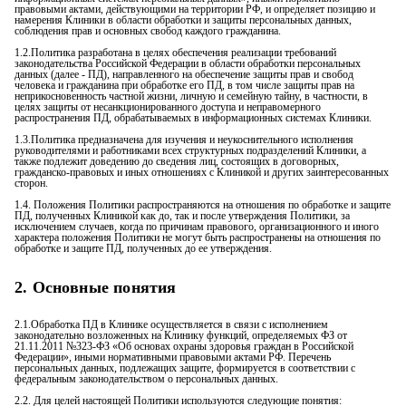
правовыми актами, действующими на территории РФ, и определяет позицию и
намерения Клиники в области обработки и защиты персональных данных,
соблюдения прав и основных свобод каждого гражданина.
1.2.Политика разработана в целях обеспечения реализации требований
законодательства Российской Федерации в области обработки персональных
данных (далее - ПД), направленного на обеспечение защиты прав и свобод
человека и гражданина при обработке его ПД, в том числе защиты прав на
неприкосновенность частной жизни, личную и семейную тайну, в частности, в
целях защиты от несанкционированного доступа и неправомерного
распространения ПД, обрабатываемых в информационных системах Клиники.
1.3.Политика предназначена для изучения и неукоснительного исполнения
руководителями и работниками всех структурных подразделений Клиники, а
также подлежит доведению до сведения лиц, состоящих в договорных,
гражданско-правовых и иных отношениях с Клиникой и других заинтересованных
сторон.
1.4. Положения Политики распространяются на отношения по обработке и защите
ПД, полученных Клиникой как до, так и после утверждения Политики, за
исключением случаев, когда по причинам правового, организационного и иного
характера положения Политики не могут быть распространены на отношения по
обработке и защите ПД, полученных до ее утверждения.
2. Основные понятия
2.1.Обработка ПД в Клинике осуществляется в связи с исполнением
законодательно возложенных на Клинику функций, определяемых ФЗ от
21.11.2011 №323-ФЗ «Об основах охраны здоровья граждан в Российской
Федерации», иными нормативными правовыми актами РФ. Перечень
персональных данных, подлежащих защите, формируется в соответствии с
федеральным законодательством о персональных данных.
2.2. Для целей настоящей Политики используются следующие понятия: