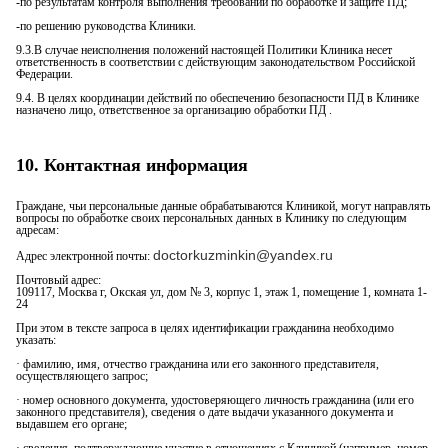
-по результатам контроля выполнения требований по обработке и защите ПД;
-по решению руководства Клиники.
9.3.В случае неисполнения положений настоящей Политики Клиника несет
ответственность в соответствии с действующим законодательством Российской
Федерации.
9.4. В целях координации действий по обеспечению безопасности ПД в Клинике
назначено лицо, ответственное за организацию обработки ПД .
10. Контактная информация
Граждане, чьи персональные данные обрабатываются Клиникой, могут направлять
вопросы по обработке своих персональных данных в Клинику по следующим
адресам:
doctorkuzminkin@yandex.ru
Адрес электронной почты:
Почтовый адрес:
109117, Москва г, Окская ул, дом № 3, корпус 1, этаж 1, помещение 1, комната 1-
24
При этом в тексте запроса в целях идентификации гражданина необходимо
указать:
· фамилию, имя, отчество гражданина или его законного представителя,
осуществляющего запрос;
· номер основного документа, удостоверяющего личность гражданина (или его
законного представителя), сведения о дате выдачи указанного документа и
выдавшем его органе;
· сведения, подтверждающие участие в отношениях с Клиникой (например, номер