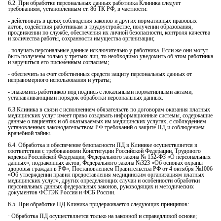
6.2. При обработке персональных данных работника Клиника следует
требованиям, установленным ст. 86 ТК РФ, в частности:
- действовать в целях соблюдения законов и других нормативных правовых
актов, содействия работникам в трудоустройстве, получении образования,
продвижении по службе, обеспечения их личной безопасности, контроля качества
и количества работы, сохранности имущества организации;
- получать персональные данные исключительно у работника. Если же они могут
быть получены только у третьих лиц, то необходимо уведомить об этом работника
и заручиться его письменным согласием;
- обеспечить за счет собственных средств защиту персональных данных от
неправомерного использования и утраты;
- знакомить работников под подпись с локальными нормативными актами,
устанавливающими порядок обработки персональных данных.
6.3.Клиника в связи с исполнением обязательств по договорам оказания платных
медицинских услуг имеет право создавать информационные системы, содержащие
данные о пациентах и об оказываемых им медицинских услугах, с соблюдением
установленных законодательством РФ требований о защите ПД и соблюдением
врачебной тайны.
6.4. Обработка и обеспечение безопасности ПД в Клинике осуществляется в
соответствии с требованиями Конституции Российской Федерации, Трудового
кодекса Российской Федерации, Федерального закона № 152-ФЗ «О персональных
данных», подзаконных актов, Федерального закона №323 «Об основах охраны
здоровья граждан в РФ», Постановлением Правительства РФ от 4 октября №1006
«Об утверждении правил предоставления медицинским организациям платных
медицинских услуг», других определяющих случаи и особенности обработки
персональных данных федеральных законов, руководящих и методических
документов ФСТЭК России и ФСБ России.
6.5. При обработке ПД Клиника придерживается следующих принципов:
· Обработка ПД осуществляется только на законной и справедливой основе;