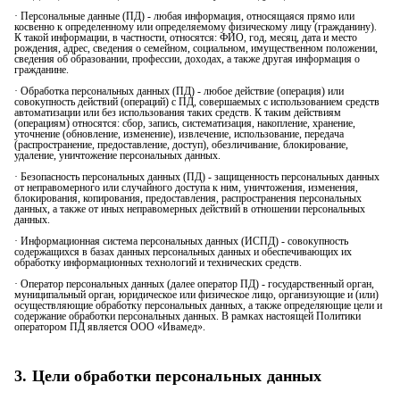
· Персональные данные (ПД) - любая информация, относящаяся прямо или
косвенно к определенному или определяемому физическому лицу (гражданину).
К такой информации, в частности, относятся: ФИО, год, месяц, дата и место
рождения, адрес, сведения о семейном, социальном, имущественном положении,
сведения об образовании, профессии, доходах, а также другая информация о
гражданине.
· Обработка персональных данных (ПД) - любое действие (операция) или
совокупность действий (операций) с ПД, совершаемых с использованием средств
автоматизации или без использования таких средств. К таким действиям
(операциям) относятся: сбор, запись, систематизация, накопление, хранение,
уточнение (обновление, изменение), извлечение, использование, передача
(распространение, предоставление, доступ), обезличивание, блокирование,
удаление, уничтожение персональных данных.
· Безопасность персональных данных (ПД) - защищенность персональных данных
от неправомерного или случайного доступа к ним, уничтожения, изменения,
блокирования, копирования, предоставления, распространения персональных
данных, а также от иных неправомерных действий в отношении персональных
данных.
· Информационная система персональных данных (ИСПД) - совокупность
содержащихся в базах данных персональных данных и обеспечивающих их
обработку информационных технологий и технических средств.
· Оператор персональных данных (далее оператор ПД) - государственный орган,
муниципальный орган, юридическое или физическое лицо, организующие и (или)
осуществляющие обработку персональных данных, а также определяющие цели и
содержание обработки персональных данных. В рамках настоящей Политики
оператором ПД является ООО «Ивамед».
3. Цели обработки персональных данных