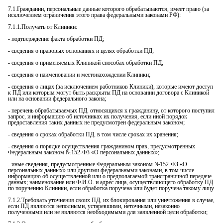
7.1.Гражданин, персональные данные которого обрабатываются, имеет право (за
исключением ограничения этого права федеральными законами РФ):
7.1.1.Получать от Клиники:
- подтверждение факта обработки ПД;
- сведения о правовых основаниях и целях обработки ПД;
- сведения о применяемых Клиникой способах обработки ПД;
- сведения о наименовании и местонахождении Клиники;
- сведения о лицах (за исключением работников Клиники), которые имеют доступ
к ПД или которым могут быть раскрыты ПД на основании договора с Клиникой
или на основании федерального закона;
- перечень обрабатываемых ПД, относящихся к гражданину, от которого поступил
запрос, и информацию об источниках их получения, если иной порядок
предоставления таких данных не предусмотрен федеральным законом;
- сведения о сроках обработки ПД, в том числе сроках их хранения;
- сведения о порядке осуществления гражданином прав, предусмотренных
Федеральным законом №152-ФЗ «О персональных данных»;
- иные сведения, предусмотренные Федеральным законом №152-ФЗ «О
персональных данных» или другими федеральными законами, в том числе
информацию об осуществленной или о предполагаемой трансграничной передаче
данных; наименование или Ф.И.О. и адрес лица, осуществляющего обработку ПД
по поручению Клиники, если обработка поручена или будет поручена такому лицу
7.1.2.Требовать уточнения своих ПД, их блокирования или уничтожения в случае,
если ПД являются неполными, устаревшими, неточными, незаконно
полученными или не являются необходимыми для заявленной цели обработки;