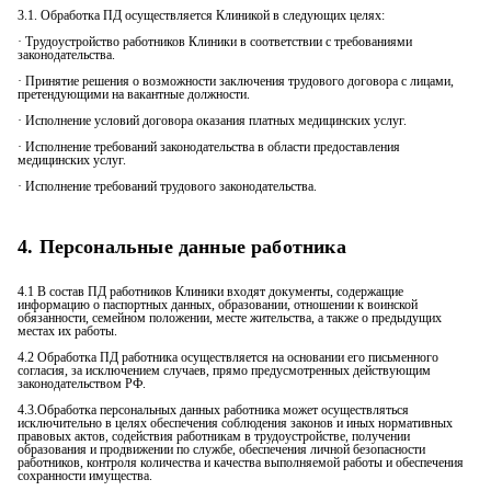
3.1. Обработка ПД осуществляется Клиникой в следующих целях:
· Трудоустройство работников Клиники в соответствии с требованиями
законодательства.
· Принятие решения о возможности заключения трудового договора с лицами,
претендующими на вакантные должности.
· Исполнение условий договора оказания платных медицинских услуг.
· Исполнение требований законодательства в области предоставления
медицинских услуг.
· Исполнение требований трудового законодательства.
4. Персональные данные работника
4.1 В состав ПД работников Клиники входят документы, содержащие
информацию о паспортных данных, образовании, отношении к воинской
обязанности, семейном положении, месте жительства, а также о предыдущих
местах их работы.
4.2 Обработка ПД работника осуществляется на основании его письменного
согласия, за исключением случаев, прямо предусмотренных действующим
законодательством РФ.
4.3.Обработка персональных данных работника может осуществляться
исключительно в целях обеспечения соблюдения законов и иных нормативных
правовых актов, содействия работникам в трудоустройстве, получении
образования и продвижении по службе, обеспечения личной безопасности
работников, контроля количества и качества выполняемой работы и обеспечения
сохранности имущества.