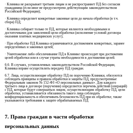
· Клиника не раскрывает третьим лицам и не распространяет ПД без согласия
гражданина (если иное не предусмотрено действующим законодательством
Российской Федерации);
· Клиника определяет конкретные законные цели до начала обработки (в т.ч.
сбора) ПД;
· Клиника собирает только те ПД, которые являются необходимыми и
достаточными для заявленной цели обработки (исполнение условий договора
оказания платных медицинских услуг);
· При обработке ПД Клиника ограничивается достижением конкретных, заранее
определенных и законных целей;
· Уничтожение либо обезличивание ПД в Клинике происходит при достижении
целей обработки или в случае утраты необходимости в достижении целей.
6.6. В случаях, установленных законодательством Российской Федерации,
Клиника вправе осуществлять передачу ПД граждан.
6.7. Лица, осуществляющие обработку ПД по поручению Клиники, обязуются
соблюдать принципы и правила обработки и защиты ПД, предусмотренные
Федеральным законом № 152-ФЗ «О персональных данных». Для каждого
третьего лица в договоре (поручении) определяется перечень действий (операций)
с ПД, которые будут совершаться лицом, осуществляющим обработку ПД, цели
обработки, устанавливается обязанность такого лица соблюдать
конфиденциальность и обеспечивать безопасность ПД при их обработке, также
указываются требования к защите обрабатываемых ПД.
7. Права граждан в части обработки
персональных данных