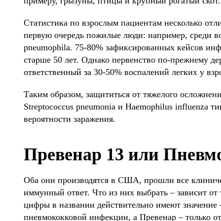
примеру, грызуны, птицы и крупный рогатый скот.
Статистика по взрослым пациентам несколько отлич
первую очередь пожилые люди: например, среди во
pneumophila. 75-80% зафиксированных кейсов инф
старше 50 лет. Однако первенство по-прежнему дер
ответственный за 30-50% воспалений легких у взр
Таким образом, защититься от тяжелого осложнени
Streptococcus pneumonia и Haemophilus influenza т
вероятности заражения.
Превенар 13 или Пневмо
Оба они производятся в США, прошли все клинич
иммунный ответ. Что из них выбрать – зависит от т
цифры в названии действительно имеют значение 
пневмококковой инфекции, а Превенар – только о