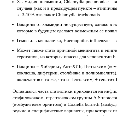
Хламидия пневмонии, Chlamydia pneumoniae – в
случаев (как и в предыдущем пункте – атипичных
за 3-10% отвечают Chlamydia trachomatis.
Вакцины от хламидии не существует, однако в н
которые в будущем сделают возможным ее появл
Гемофильная палочка, Haemophilus influenzae – 
Может также стать причиной менингита и эпигло
серотипов, из которых опасен для человек тип b.
Вакцины – Хиберикс, Акт-ХИБ, Пентаксим (ком
коклюша, дифтерии, столбняка и полиомиелита)
включает все то же, что и Пентаксим, + гепатит 
Оставшаяся часть статистики приходится на инфи
стафилококком, стрептококком группы А Streptococ
(возбудителем орнитоза) и Coxiella burnetti (возб
редкие и специфические варианты, при которых 