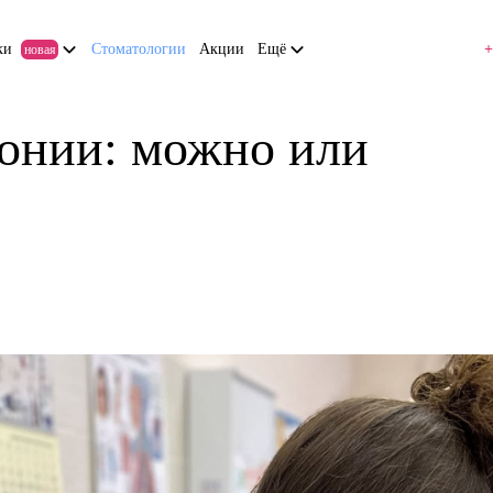
ки
Стоматологии
Акции
Ещё
+
новая
монии: можно или