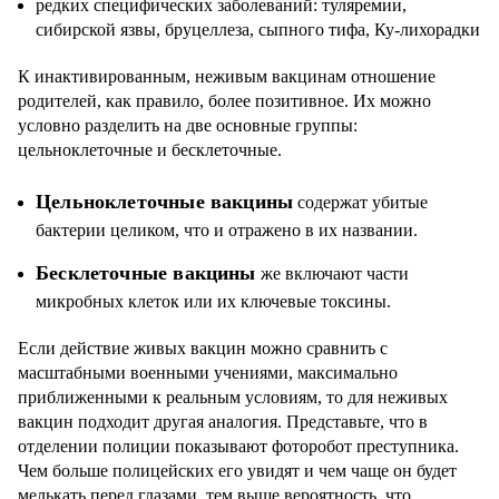
редких специфических заболеваний: туляремии,
сибирской язвы, бруцеллеза, сыпного тифа, Ку-лихорадки
К инактивированным, неживым вакцинам отношение
родителей, как правило, более позитивное. Их можно
условно разделить на две основные группы:
цельноклеточные и бесклеточные.
Цельноклеточные вакцины
содержат убитые
бактерии целиком, что и отражено в их названии.
Бесклеточные вакцины
же включают части
микробных клеток или их ключевые токсины.
Если действие живых вакцин можно сравнить с
масштабными военными учениями, максимально
приближенными к реальным условиям, то для неживых
вакцин подходит другая аналогия. Представьте, что в
отделении полиции показывают фоторобот преступника.
Чем больше полицейских его увидят и чем чаще он будет
мелькать перед глазами, тем выше вероятность, что