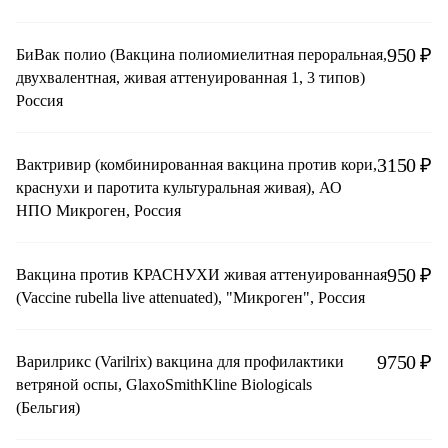
PASTEUR, Limited (Канада)
950 ₽
БиВак полио (Вакцина полиомиелитная пероральная,
двухвалентная, живая аттенуированная 1, 3 типов)
Россия
3150 ₽
Вактривир (комбинированная вакцина против кори,
краснухи и паротита культуральная живая), АО
НПО Микроген, Россия
950 ₽
Вакцина против КРАСНУХИ живая аттенуированная
(Vaccine rubella live attenuated), "Микроген", Россия
9750 ₽
Варилрикс (Varilrix) вакцина для профилактики
ветряной оспы, GlaxoSmithKline Biologicals
(Бельгия)