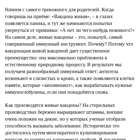
Начнем с самого тревожного для родителей. Когда
говоришь на приёме: «Вакцина живая», – в глазах
появляется паника, и тут же начинаются попытки
увернуться от прививки: «А нет ли чего-нибудь неживого?»
На самом деле, живые вакцины – это, пожалуй, самый
совершенный иммунный инструмент. Почему? Потому что
вакцинация живой вакциной дает существенное
преимущество: она максимально приближена к
естественному природному процессу. В результате мы
получаем разнообразный иммунный ответ: антитела
возникают в слизистых и крови, а также появляются клетки
памяти, которые «запоминают», как вырабатывать нужные
иммуноглобулины, если они понадобятся снова.
Как производятся живые вакцины? На стерильных
производствах бережно выращивают штаммы, внешне
очень похожие на дикие, но у которых ученые отобрали
способность вызывать заболевание. Исторически это
достигалось путем многократного культивирования
вирусов до потери их патогенных свойств. В последнее