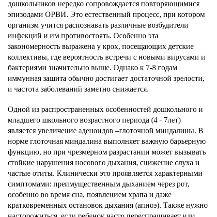
дошкольников нередко сопровождается повторяющимися
эпизодами ОРВИ. Это естественный процесс, при котором
организм учится распознавать различные возбудители
инфекций и им противостоять. Особенно эта
закономерность выражена у крох, посещающих детские
коллективы, где вероятность встречи с новыми вирусами и
бактериями значительно выше. Однако к 7-8 годам
иммунная защита обычно достигает достаточной зрелости,
и частота заболеваний заметно снижается.
Одной из распространенных особенностей дошкольного и
младшего школьного возрастного периода (4 - 7лет)
является увеличение аденоидов –глоточной миндалины. В
норме глоточная миндалина выполняет важную барьерную
функцию, но при чрезмерном разрастании может вызывать
стойкие нарушения носового дыхания, снижение слуха и
частые отиты. Клинически это проявляется характерными
симптомами: преимущественным дыханием через рот,
особенно во время сна, появлением храпа и даже
кратковременных остановок дыхания (апноэ). Также нужно
насторожиться, если ребенок часто переспрашивает или