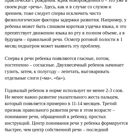
практически с рождения. Крик новорожденного – это уже в
своем роде «речь». Здесь, как и в случае со слухом и
зрением, тоже следует сперва исключить чисто
физиологические факторы задержки развития. Например, у
ребенка может быть слишком короткая уздечка языка, и это
препятствует движению языка во рту в полном объеме, а в
будущем – правильной речи. Осмотр ротовой полости в 1
месяц педиатром может выявить эту проблему.
Сперва в речи ребенка появляются гласные, потом,
постепенно – согласные. Двухмесячный ребенок начинает
гулить, затем, к полугоду – лепетать, выговаривать
отдельные слоги («ма», «ба»).
Годовалый ребенок в норме использует не менее 2-3 слов.
Не менее важно развитие указательного жеста пальцем,
который появляется примерно в 11-14 месяцев. Третий
признак правильного развития речи в этом возрасте –
понимание речи, обращенной к ребенку, простых
инструкций. Центр понимания речи у ребенка формируется
быстрее, чем центр собственной речи – последний