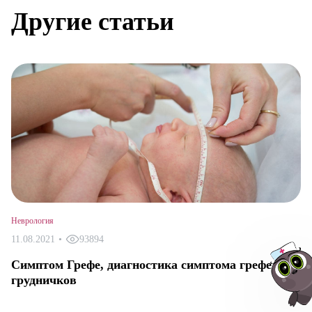
Другие статьи
Неврология
11.08.2021
•
93894
Cимптом Грефе, диагностика симптома грефе у
грудничков