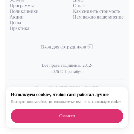
Программы
О нас
Поликлиники
Как снизить стоимость
Акции
Нам важно ваше мнение
Цены
Практика
Вход для сотрудников
Все права защищены. 2012-
2026 © Преамбула
Лицензия Л041-01137-77/00590289
от 05.11.2020
выдана Министерством здравоохранения Московской области
Используем cookies,
чтобы сайт работал лучше
Пользуясь нашим сайтом,
вы соглашаетесь с тем, что
мы используем cookies
Политика
обработки и защиты персональных данных
Согласен
Сделано, конечно, в MAX