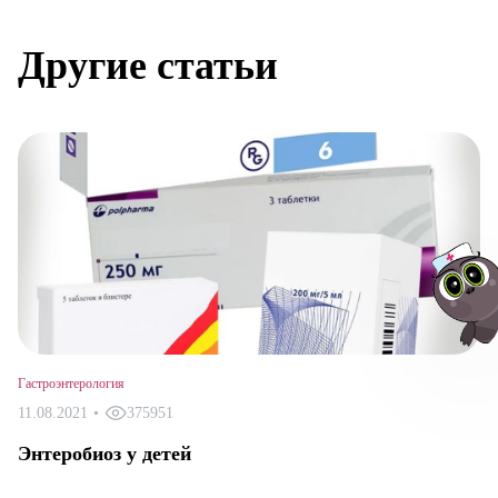
Другие статьи
Гастроэнтерология
Авт
11.08.2021
•
375951
Энтеробиоз у детей