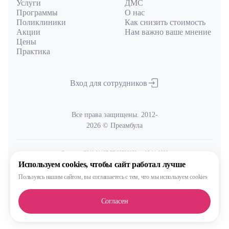
Услуги
ДМС
Программы
О нас
Поликлиники
Как снизить стоимость
Акции
Нам важно ваше мнение
Цены
Практика
Вход для сотрудников
Все права защищены. 2012-
2026 © Преамбула
Лицензия Л041-01137-77/00590289
от 05.11.2020
выдана Министерством здравоохранения Московской области
Используем cookies,
чтобы сайт работал лучше
Пользуясь нашим сайтом,
вы соглашаетесь с тем, что
мы используем cookies
Политика
обработки и защиты персональных данных
Согласен
Сделано, конечно, в MAX