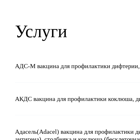
Услуги
АДС-М вакцина для профилактики дифтерии, 
АКДС вакцина для профилактики коклюша, ди
Адасель(Adacel) вакцина для профилактики 
антигена), столбняка и коклюша (бесклеточна