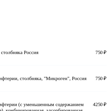
столбняка Россия
750 ₽
фтерии, столбняка, "Микроген", Россия
750 ₽
дифтерии (с уменьшенным содержанием
4250 ₽
я), комбинированная, адсорбированная