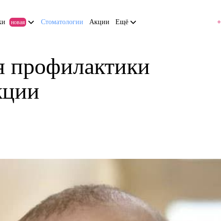
ки
Стоматологии
Акции
Ещё
+
новая
ля профилактики
кции